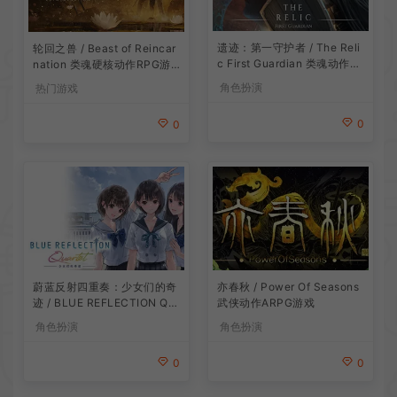
遗迹：第一守护者 / The Reli
轮回之兽 / Beast of Reincar
c First Guardian 类魂动作R
nation 类魂硬核动作RPG游
PG游戏
戏
角色扮演
热门游戏
0
0
蔚蓝反射四重奏：少女们的奇
亦春秋 / Power Of Seasons
迹 / BLUE REFLECTION Qu
武侠动作ARPG游戏
artet 卡通回合制RPG游戏
角色扮演
角色扮演
0
0