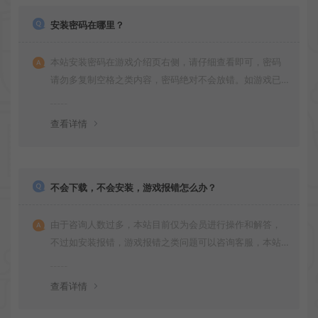
安装密码在哪里？
本站安装密码在游戏介绍页右侧，请仔细查看即可，密码
请勿多复制空格之类内容，密码绝对不会放错。如游戏已
更新多次版本，旧版本可能与新版密码不同，请下载最新
版安装即可。
查看详情
不会下载，不会安装，游戏报错怎么办？
由于咨询人数过多，本站目前仅为会员进行操作和解答，
不过如安装报错，游戏报错之类问题可以咨询客服，本站
会竭诚为您服务。网盘下载之类问题请自行搜索学习！谢
谢！
查看详情