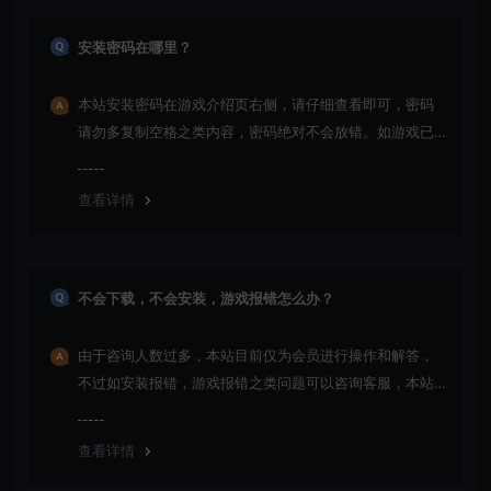
安装密码在哪里？
本站安装密码在游戏介绍页右侧，请仔细查看即可，密码
请勿多复制空格之类内容，密码绝对不会放错。如游戏已
更新多次版本，旧版本可能与新版密码不同，请下载最新
版安装即可。
查看详情
不会下载，不会安装，游戏报错怎么办？
由于咨询人数过多，本站目前仅为会员进行操作和解答，
不过如安装报错，游戏报错之类问题可以咨询客服，本站
会竭诚为您服务。网盘下载之类问题请自行搜索学习！谢
谢！
查看详情