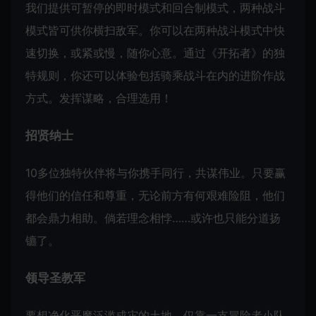
我们提供可暂停的即时模式和回合制模式，两种战斗
模式皆可供你横扫敌军。你可以在两种战斗模式中快
速切换，或紧或慢，随你心意。通过《开拓者》的独
特规则，你还可以体验包括骑乘战斗在内的进阶作战
方式。发挥谋略，合理选用！
招贤纳士
10多位独特伙伴将与你携手同行，共谋伟业。只要赢
得他们的信任和尊重，无论前方有何艰难险阻，他们
都会鼎力相助。倘若理念相悖……或许也只能分道扬
镳了。
领导圣教军
要想净化恶魔泛滥成灾的土地，仅靠一支冒险者小队