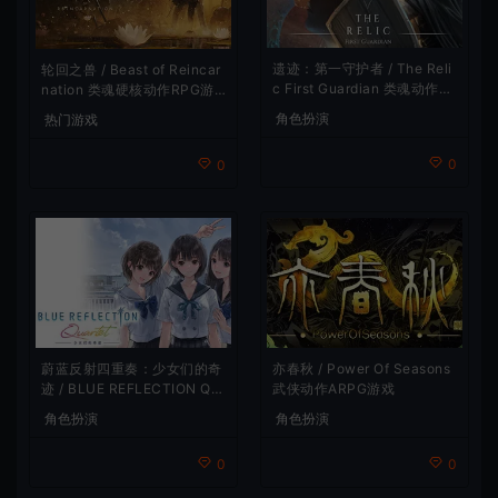
遗迹：第一守护者 / The Reli
轮回之兽 / Beast of Reincar
c First Guardian 类魂动作R
nation 类魂硬核动作RPG游
PG游戏
戏
角色扮演
热门游戏
0
0
蔚蓝反射四重奏：少女们的奇
亦春秋 / Power Of Seasons
迹 / BLUE REFLECTION Qu
武侠动作ARPG游戏
artet 卡通回合制RPG游戏
角色扮演
角色扮演
0
0