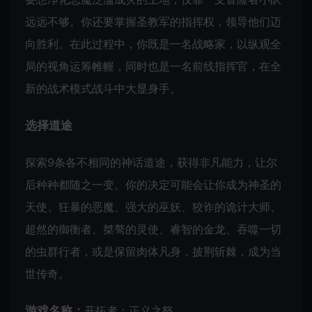
远远不够。你还要掌握圣教军的指挥权，领导他们迈
向胜利。在此过程中，你既是一名战略家，以纵观全
局的视角运筹帷幄，同时也是一名前线指挥官，在全
新的战术模式战斗中大显身手。
选择道途
探索9条各不相同的神话道途，获得非凡能力，让尔
后种种都随之一变。你的决定可能会让你成为神圣的
天使、狂暴的恶魔、强大的巫妖、狡诈的诡计大师、
超然的御衡者、桀骜的灵使、睿智的金龙、吞噬一切
的虫群行者，或是保留肉体凡身，披荆斩棘，成为当
世传奇。
游戏名称：
开拓者：正义之怒