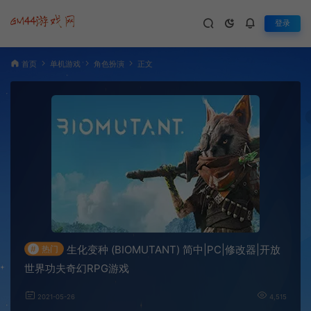
登录
首页
单机游戏
角色扮演
正文
生化变种 (BIOMUTANT) 简中|PC|修改器|开放
#
热门
世界功夫奇幻RPG游戏
2021-05-26
4,515