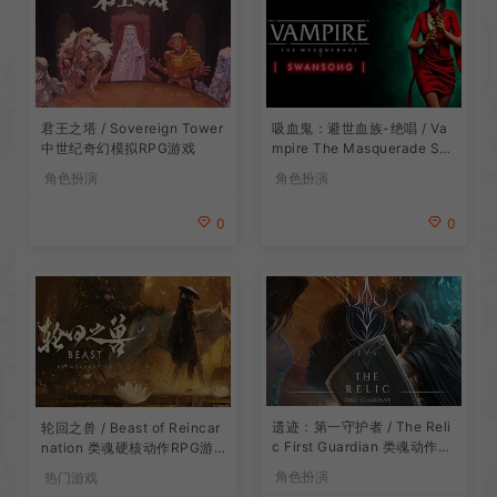
吸血鬼：避世血族-绝唱 / Va
君王之塔 / Sovereign Tower
mpire The Masquerade Sw
中世纪奇幻模拟RPG游戏
ansong
角色扮演
角色扮演
0
0
遗迹：第一守护者 / The Reli
轮回之兽 / Beast of Reincar
c First Guardian 类魂动作R
nation 类魂硬核动作RPG游
PG游戏
戏
角色扮演
热门游戏