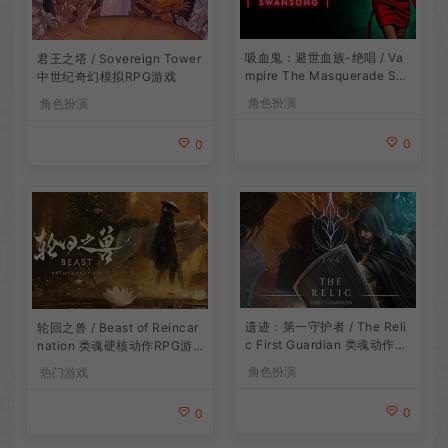
吸血鬼：避世血族-绝唱 / Va
君王之塔 / Sovereign Tower
mpire The Masquerade Sw
中世纪奇幻模拟RPG游戏
ansong
角色扮演
角色扮演
0
0
遗迹：第一守护者 / The Reli
轮回之兽 / Beast of Reincar
c First Guardian 类魂动作R
nation 类魂硬核动作RPG游
PG游戏
戏
角色扮演
热门游戏
0
0