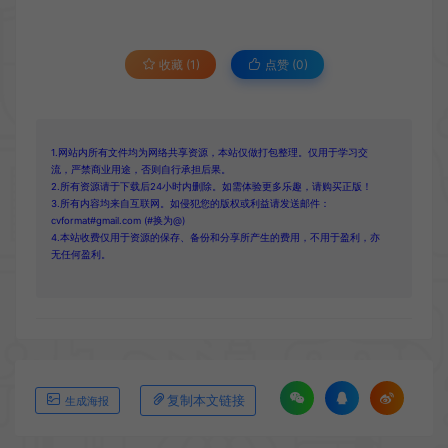
收藏 (1)
点赞 (
0
)
1.网站内所有文件均为网络共享资源，本站仅做打包整理。仅用于学习交
流，严禁商业用途，否则自行承担后果。
2.所有资源请于下载后24小时内删除。如需体验更多乐趣，请购买正版！
3.所有内容均来自互联网。如侵犯您的版权或利益请发送邮件：
cvformat#gmail.com (#换为@)
4.本站收费仅用于资源的保存、备份和分享所产生的费用，不用于盈利，亦
无任何盈利。
复制本文链接
生成海报