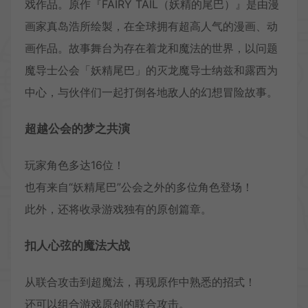
戏作品。原作『FAIRY TAIL（妖精的尾巴）』是由漫
画家真岛浩所绘製，在全球拥有超高人气的漫画、动
画作品。故事舞台为存在着龙和魔法的世界，以问题
魔导士公会「妖精尾巴」的灭龙魔导士纳兹和露西为
中心，与伙伴们一起打倒各地敌人的幻想冒险故事。
超越公会的梦之共演
玩家角色多达16位！
也有来自“妖精尾巴”公会之外的多位角色登场！
此外，还将收录游戏独有的原创篇章。
扣人心弦的魔法大战
从联合攻击到超魔法，再现原作中熟悉的招式！
还可以组合游戏原创的联合攻击。