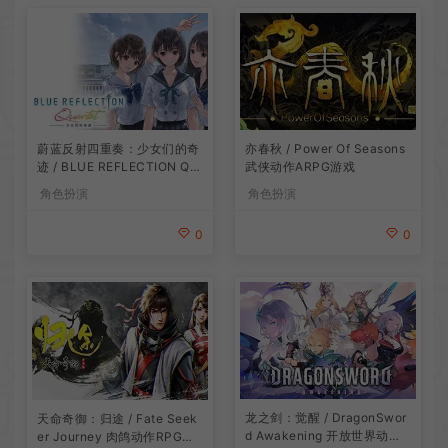
蔚蓝反射四重奏：少女们的奇
亦春秋 / Power Of Seasons
迹 / BLUE REFLECTION Qu
武侠动作ARPG游戏
artet 卡通回合制RPG游戏
角色扮演
角色扮演
0
0
龙之剑：觉醒 / DragonSwor
天命奇御：归途 / Fate Seek
d Awakening 开放世界动作R
er Journey 肉鸽动作RPG游