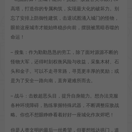
高塔，打造你的专属构筑，实现最大化的破坏力。别
忘了安排上防御性建筑，击退试图涌入城门的怪物，
眼前这座城市才能始终稳步向前，摆脱被黑暗吞噬的
命运！
– 搜集：作为勤勤恳恳的劳工，除了面对源源不断的
怪物大军，还得时刻权衡风险与收益，采集木材、石
头和金子。可以不走寻常路，寻觅更丰厚的奖励；或
是为了安全一路向南，直奔避难所而去。
– 战斗：击败超恶头目，提升自身能力。想办法克服
各种环境障碍，熟练掌握特殊武器，不断调整应敌战
略。你也不想眼睁睁看着好好一座城化作灰烬吧！
你是人类文明的最后一丝希望，但要想抵达拱门，道