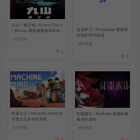
九山：狼之城 / Kusan City o
这龙带刀 / Dinoblade 硬核弹
f Wolves 硬核俯视角动作游
反动作RPG游戏
戏
动作冒险
动作冒险
0
0
机器之心 / Machine Mind 末
红眼露比 / Rubinite 俯视角像
日废土生存动作游戏
素动作游戏
动作冒险
动作冒险