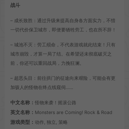
战斗
– 成长致胜：通过升级来提高自身各方面实力，不惜
一切代价保卫城市，即便要牺牲劳工，也在所不辞！
– 城池不灭：劳工殒命，不代表游戏就此结束！只有
城市崩毁，才算一局了结。在希望还未彻底破灭之
前，你还可以重回战局，力挽狂澜。
– 超恶头目：前往拱门的征途向来艰险，可能会有更
加骇人的怪物在终点线窥伺……
中文名称：
怪物来袭！摇滚公路
英文名称：
Monsters are Coming! Rock & Road
游戏类型：
动作, 独立, 策略