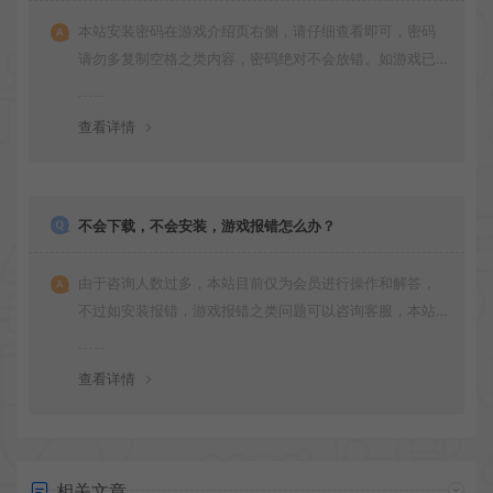
本站安装密码在游戏介绍页右侧，请仔细查看即可，密码
请勿多复制空格之类内容，密码绝对不会放错。如游戏已
更新多次版本，旧版本可能与新版密码不同，请下载最新
版安装即可。
查看详情
不会下载，不会安装，游戏报错怎么办？
由于咨询人数过多，本站目前仅为会员进行操作和解答，
不过如安装报错，游戏报错之类问题可以咨询客服，本站
会竭诚为您服务。网盘下载之类问题请自行搜索学习！谢
谢！
查看详情
相关文章