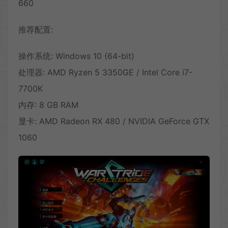
660
推荐配置:
操作系统: Windows 10 (64-bit)
处理器: AMD Ryzen 5 3350GE / Intel Core i7-
7700K
内存: 8 GB RAM
显卡: AMD Radeon RX 480 / NVIDIA GeForce GTX
1060