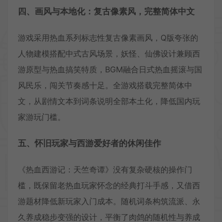
四、画风与本地化：复古像素风，完整简体中文
游戏采用热血系列标志性复古像素画风，Q版夸张的
人物建模搭配中式古风场景，妖怪、仙佛设计兼顾西
游原型与热血搞笑特质，BGM融合日式热血摇滚与国
风民乐，闯关节奏感十足。全游戏搭载完整简体中
文，从剧情文本到词条说明全部本土化，降低国内玩
家游玩门槛。
五、怀旧玩家与西游爱好者的休闲佳作
《热血西游记：天竺奇谭》没有复杂硬核的操作门
槛，既保留老热血玩家怀念的经典打斗手感，又借西
游题材降低新玩家入门成本。随机词条构筑流派、永
久养成稳步变强的设计，平衡了肉鸽的随机性与养成