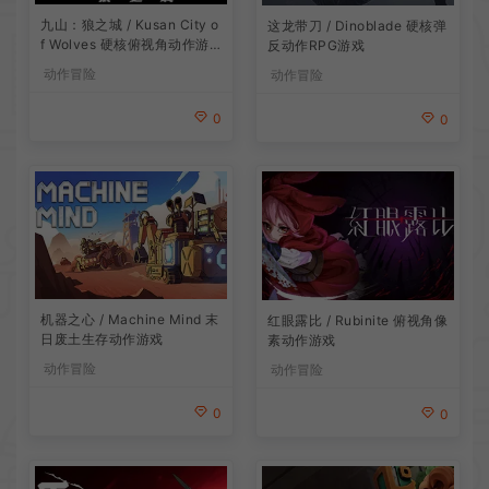
九山：狼之城 / Kusan City o
这龙带刀 / Dinoblade 硬核弹
f Wolves 硬核俯视角动作游
反动作RPG游戏
戏
动作冒险
动作冒险
0
0
机器之心 / Machine Mind 末
红眼露比 / Rubinite 俯视角像
日废土生存动作游戏
素动作游戏
动作冒险
动作冒险
0
0