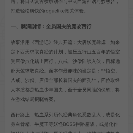
路，将日式复古横版动作与中式西游神话巧妙融合，
打造轻松爽快的roguelike闯关体验。
一、脑洞剧情：全员国夫的魔改西行
故事沿用《西游记》经典开篇：大唐妖魔肆虐，如来
定下西天求取真经的计划，被压五行山五百年的悟空
受唐僧点化踏上西行，八戒、沙僧陆续入伙，目标远
赴天竺求取真经。而本作最趣味的设定是：**悟空、
八戒、沙僧、唐僧全部长着国夫的面孔**，四位取经
人本质都是热血少年国夫，至于全员同脸的伏笔，将
在游戏结局揭晓答案。
西行路上，热血系列历代经典角色悉数乱入，或是化
身白骨精、牛魔王等妖怪BOSS拦路鏖战，或是化作