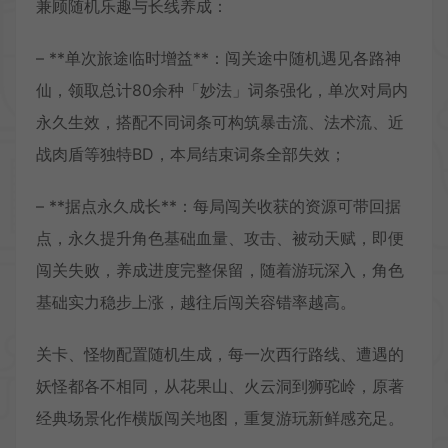
兼顾随机乐趣与长线养成：
– **单次旅途临时增益**：闯关途中随机遇见各路神
仙，领取总计80余种「妙法」词条强化，单次对局内
永久生效，搭配不同词条可构筑暴击流、法术流、近
战肉盾等独特BD，本局结束词条全部失效；
– **据点永久成长**：每局闯关收获的资源可带回据
点，永久提升角色基础血量、攻击、被动天赋，即便
闯关失败，养成进度完整保留，随着游玩深入，角色
基础实力稳步上涨，越往后闯关容错率越高。
关卡、怪物配置随机生成，每一次西行路线、遭遇的
妖怪都各不相同，从花果山、火云洞到狮驼岭，原著
经典场景化作横版闯关地图，重复游玩新鲜感充足。