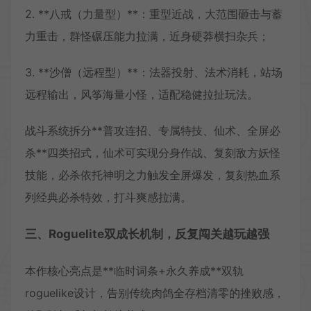
2. **八戒（力量型）**：重型近战，大范围砸击与蓄
力重击，群怪碾压能力拉满，近身硬莽横扫杂兵；
3. **沙僧（远程型）**：法器投射、法术消耗，站场
远程输出，风筝海量小怪，适配稳健拉扯玩法。
战斗系统拆分**普攻连招、专属特技、仙术、全屏必
杀**四类招式，仙术可实现分身作战、复刻敌方妖怪
技能，必杀依托神明之力触发全屏爆发，复刻热血系
列经典必杀特效，打斗爽感拉满。
三、Roguelite双成长机制，反复闯关越玩越强
本作核心亮点是**临时词条+永久养成**双轨
roguelike设计，告别传统肉鸽全存档清零的挫败感，