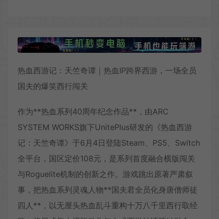
热血西游记：天竺奇谭｜热血IP跨界西游，一场全员
国夫的爆笑西行闯关
作为**热血系列40周年纪念作品**，由ARC
SYSTEM WORKS旗下UnitePlus研发的《热血西游
记：天竺奇谭》于6月4日登陆Steam、PS5、Switch
全平台，国区定价108元，是系列首度融合横版闯关
与Roguelite机制的创新之作。游戏跳出原著严肃叙
事，把热血系列灵魂人物**国夫君全员化身唐僧师徒
四人**，以无厘头热血乱斗重构十万八千里西行取经