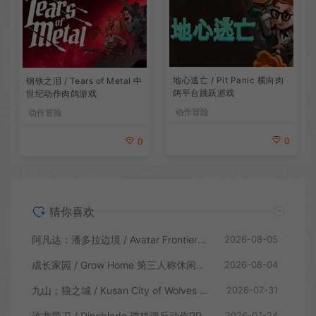
地心逃亡 / Pit Panic 横向肉
钢铁之泪 / Tears of Metal 中
鸽平台跳跃游戏
世纪动作肉鸽游戏
动作冒险
动作冒险
0
0
猜你喜欢
阿凡达：潘多拉边境 / Avatar Frontiers of Pandora 开放世界冒险游戏
2026-08-05
成长家园 / Grow Home 第三人称休闲动作游戏
2026-08-04
九山：狼之城 / Kusan City of Wolves 硬核俯视角动作游戏
2026-07-31
这龙带刀 / Dinoblade 硬核弹反动作RPG游戏
2026-07-24