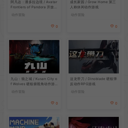
阿凡达：潘多拉边境 / Avatar
成长家园 / Grow Home 第三
Frontiers of Pandora 开放世
人称休闲动作游戏
界冒险游戏
动作冒险
动作冒险
0
0
九山：狼之城 / Kusan City o
这龙带刀 / Dinoblade 硬核弹
f Wolves 硬核俯视角动作游
反动作RPG游戏
戏
动作冒险
动作冒险
0
0