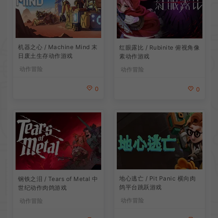
机器之心 / Machine Mind 末
红眼露比 / Rubinite 俯视角像
日废土生存动作游戏
素动作游戏
动作冒险
动作冒险
0
0
地心逃亡 / Pit Panic 横向肉
钢铁之泪 / Tears of Metal 中
鸽平台跳跃游戏
世纪动作肉鸽游戏
动作冒险
动作冒险