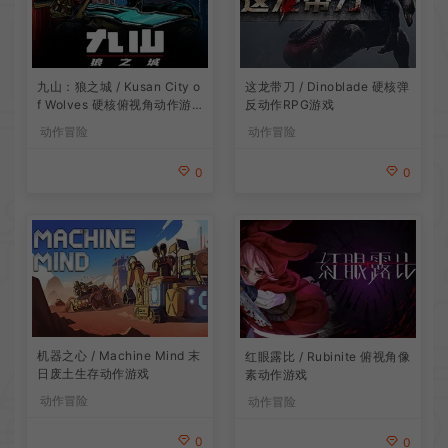
九山：狼之城 / Kusan City o
这龙带刀 / Dinoblade 硬核弹
f Wolves 硬核俯视角动作游
反动作RPG游戏
戏
动作冒险
动作冒险
0
0
机器之心 / Machine Mind 末
红眼露比 / Rubinite 俯视角像
日废土生存动作游戏
素动作游戏
动作冒险
动作冒险
0
0