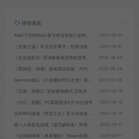
猜你喜欢
AMD下代RDNA5显卡将迎来核心架构大幅升级
2025-09-01
《失落之魂》不当言论事件：包容没能消解过激言论
2025-09-01
《生化危机9》导演称整体恐怖程度将进一步提升
2025-08-28
《黑神话：钟馗》游戏测试链接：均为骗子
2025-08-28
Gearbox确认《小缇娜的奇幻之地》续作正在开发中
2025-08-28
《天国：拯救2》添加硬核模式 没有罗盘和快速旅行
2025-04-16
《沙丘：觉醒》PC版跳票至6月10日发售
2025-04-16
动作RPG游戏《堕落之主》至今仍未收回成本
2025-04-16
第一人称射击游戏《虚空破碎者》即将多平台上线
2025-04-11
《女神异闻录：夜幕魅影》Steam页面上线
2025-04-11