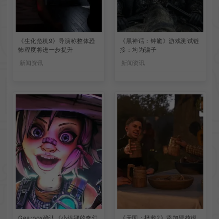
《生化危机9》导演称整体恐
《黑神话：钟馗》游戏测试链
怖程度将进一步提升
接：均为骗子
新闻资讯
新闻资讯
Gearbox确认《小缇娜的奇幻
《天国：拯救2》添加硬核模