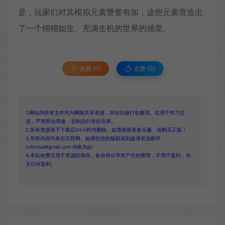
是，玩家们对其模拟元素赞誉有加，这些元素营造出
了一个栩栩如生、充满生机的世界的感觉。
收藏 (0)
点赞 (
0
)
1.网站内所有文件均为网络共享资源，本站仅做打包整理。仅用于学习交
流，严禁商业用途，否则自行承担后果。
2.所有资源请于下载后24小时内删除。如需体验更多乐趣，请购买正版！
3.所有内容均来自互联网。如侵犯您的版权或利益请发送邮件：
cvformat#gmail.com (#换为@)
4.本站收费仅用于资源的保存、备份和分享所产生的费用，不用于盈利，亦
无任何盈利。