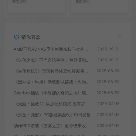
新闻资讯
新闻资讯
猜你喜欢
AMD下代RDNA5显卡将迎来核心架构大幅升级
2025-09-01
《失落之魂》不当言论事件：包容没能消解过激言论
2025-09-01
《生化危机9》导演称整体恐怖程度将进一步提升
2025-08-28
《黑神话：钟馗》游戏测试链接：均为骗子
2025-08-28
Gearbox确认《小缇娜的奇幻之地》续作正在开发中
2025-08-28
《天国：拯救2》添加硬核模式 没有罗盘和快速旅行
2025-04-16
《沙丘：觉醒》PC版跳票至6月10日发售
2025-04-16
动作RPG游戏《堕落之主》至今仍未收回成本
2025-04-16