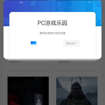
PC游戏乐园
密码在游戏介绍页右侧
我知道了
AMD下代RDNA5显卡将迎来
《失落之魂》不当言论事件：
核心架构大幅升级
包容没能消解过激言论
新闻资讯
新闻资讯