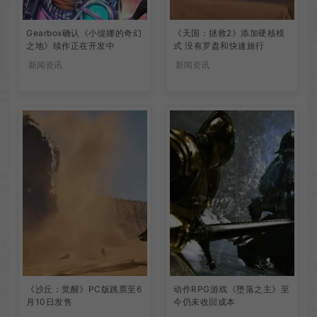
Gearbox确认《小缇娜的奇幻
《天国：拯救2》添加硬核模
之地》续作正在开发中
式 没有罗盘和快速旅行
新闻资讯
新闻资讯
《沙丘：觉醒》PC版跳票至6
动作RPG游戏《堕落之主》至
月10日发售
今仍未收回成本