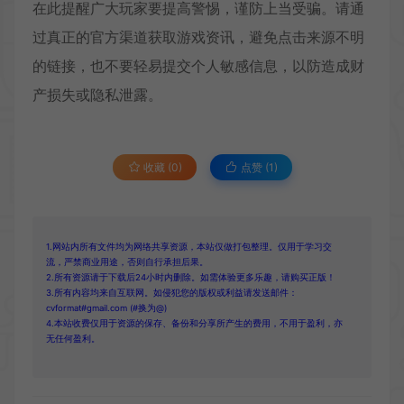
在此提醒广大玩家要提高警惕，谨防上当受骗。请通
过真正的官方渠道获取游戏资讯，避免点击来源不明
的链接，也不要轻易提交个人敏感信息，以防造成财
产损失或隐私泄露。
收藏 (0)
点赞 (
1
)
1.网站内所有文件均为网络共享资源，本站仅做打包整理。仅用于学习交
流，严禁商业用途，否则自行承担后果。
2.所有资源请于下载后24小时内删除。如需体验更多乐趣，请购买正版！
3.所有内容均来自互联网。如侵犯您的版权或利益请发送邮件：
cvformat#gmail.com (#换为@)
4.本站收费仅用于资源的保存、备份和分享所产生的费用，不用于盈利，亦
无任何盈利。