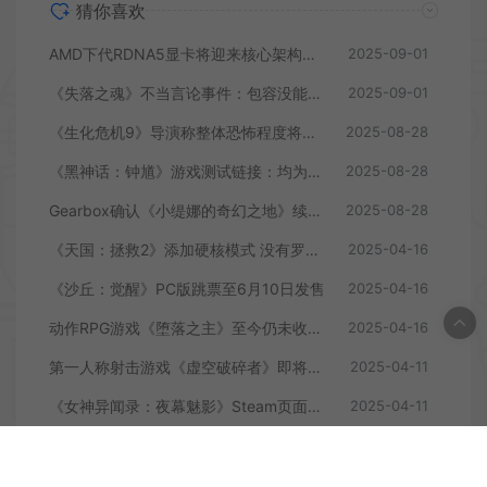
猜你喜欢
AMD下代RDNA5显卡将迎来核心架构大幅升级
2025-09-01
《失落之魂》不当言论事件：包容没能消解过激言论
2025-09-01
《生化危机9》导演称整体恐怖程度将进一步提升
2025-08-28
《黑神话：钟馗》游戏测试链接：均为骗子
2025-08-28
Gearbox确认《小缇娜的奇幻之地》续作正在开发中
2025-08-28
《天国：拯救2》添加硬核模式 没有罗盘和快速旅行
2025-04-16
《沙丘：觉醒》PC版跳票至6月10日发售
2025-04-16
动作RPG游戏《堕落之主》至今仍未收回成本
2025-04-16
第一人称射击游戏《虚空破碎者》即将多平台上线
2025-04-11
《女神异闻录：夜幕魅影》Steam页面上线
2025-04-11