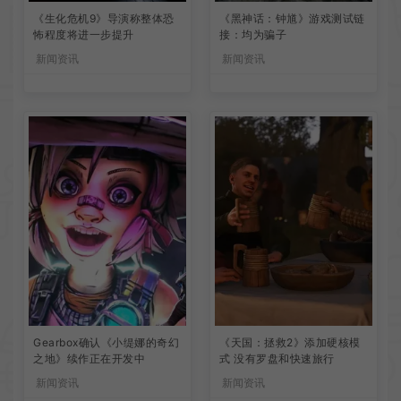
《生化危机9》导演称整体恐
《黑神话：钟馗》游戏测试链
怖程度将进一步提升
接：均为骗子
新闻资讯
新闻资讯
Gearbox确认《小缇娜的奇幻
《天国：拯救2》添加硬核模
之地》续作正在开发中
式 没有罗盘和快速旅行
新闻资讯
新闻资讯