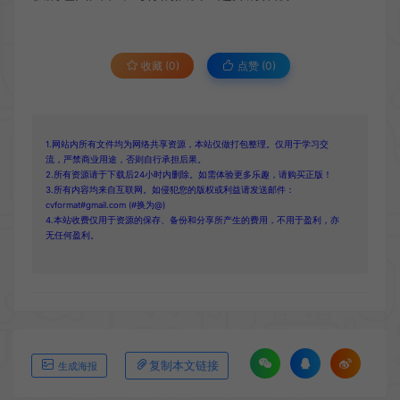
收藏 (0)
点赞 (
0
)
1.网站内所有文件均为网络共享资源，本站仅做打包整理。仅用于学习交
流，严禁商业用途，否则自行承担后果。
2.所有资源请于下载后24小时内删除。如需体验更多乐趣，请购买正版！
3.所有内容均来自互联网。如侵犯您的版权或利益请发送邮件：
cvformat#gmail.com (#换为@)
4.本站收费仅用于资源的保存、备份和分享所产生的费用，不用于盈利，亦
无任何盈利。
复制本文链接
生成海报