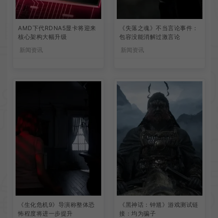
AMD下代RDNA5显卡将迎来
《失落之魂》不当言论事件：
核心架构大幅升级
包容没能消解过激言论
新闻资讯
新闻资讯
《生化危机9》导演称整体恐
《黑神话：钟馗》游戏测试链
怖程度将进一步提升
接：均为骗子