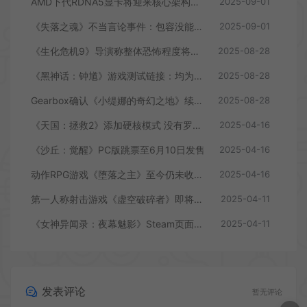
AMD下代RDNA5显卡将迎来核心架构大幅升级
2025-09-01
《失落之魂》不当言论事件：包容没能消解过激言论
2025-09-01
《生化危机9》导演称整体恐怖程度将进一步提升
2025-08-28
《黑神话：钟馗》游戏测试链接：均为骗子
2025-08-28
Gearbox确认《小缇娜的奇幻之地》续作正在开发中
2025-08-28
《天国：拯救2》添加硬核模式 没有罗盘和快速旅行
2025-04-16
《沙丘：觉醒》PC版跳票至6月10日发售
2025-04-16
动作RPG游戏《堕落之主》至今仍未收回成本
2025-04-16
第一人称射击游戏《虚空破碎者》即将多平台上线
2025-04-11
《女神异闻录：夜幕魅影》Steam页面上线
2025-04-11
发表评论
暂无评论