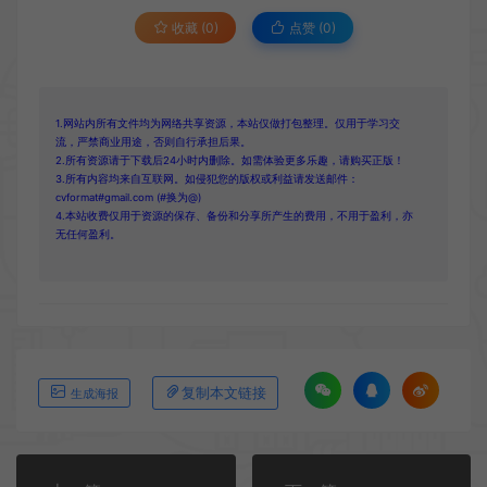
收藏 (0)
点赞 (
0
)
1.网站内所有文件均为网络共享资源，本站仅做打包整理。仅用于学习交
流，严禁商业用途，否则自行承担后果。
2.所有资源请于下载后24小时内删除。如需体验更多乐趣，请购买正版！
3.所有内容均来自互联网。如侵犯您的版权或利益请发送邮件：
cvformat#gmail.com (#换为@)
4.本站收费仅用于资源的保存、备份和分享所产生的费用，不用于盈利，亦
无任何盈利。
复制本文链接
生成海报