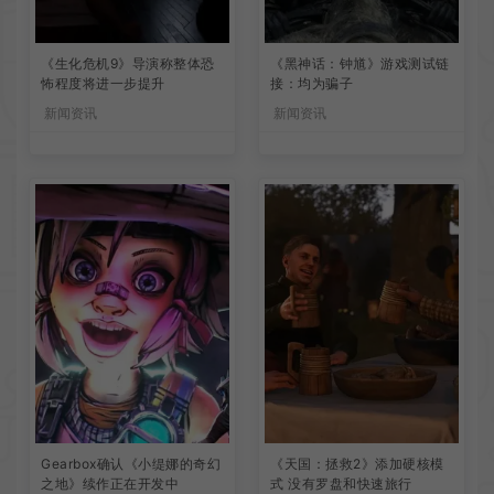
《生化危机9》导演称整体恐
《黑神话：钟馗》游戏测试链
怖程度将进一步提升
接：均为骗子
新闻资讯
新闻资讯
Gearbox确认《小缇娜的奇幻
《天国：拯救2》添加硬核模
之地》续作正在开发中
式 没有罗盘和快速旅行