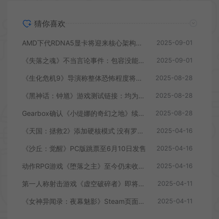
猜你喜欢
AMD下代RDNA5显卡将迎来核心架构大幅升级
2025-09-01
《失落之魂》不当言论事件：包容没能消解过激言论
2025-09-01
《生化危机9》导演称整体恐怖程度将进一步提升
2025-08-28
《黑神话：钟馗》游戏测试链接：均为骗子
2025-08-28
Gearbox确认《小缇娜的奇幻之地》续作正在开发中
2025-08-28
《天国：拯救2》添加硬核模式 没有罗盘和快速旅行
2025-04-16
《沙丘：觉醒》PC版跳票至6月10日发售
2025-04-16
动作RPG游戏《堕落之主》至今仍未收回成本
2025-04-16
第一人称射击游戏《虚空破碎者》即将多平台上线
2025-04-11
《女神异闻录：夜幕魅影》Steam页面上线
2025-04-11