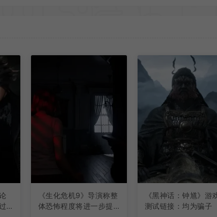
论
《生化危机9》导演称整
《黑神话：钟馗》游
过
体恐怖程度将进一步提
测试链接：均为骗子
升