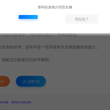
密码在游戏介绍页右侧
我知道了
念就是完成使命！为此他们踏上了艰难的旅程。
出生命的伙伴。还有不惜一切手段和方法来阻挠你的敌人。
，使帕卫尔恢复往日的平静吧。
0)
点赞 (
0
)
商业用途，否则自行承担后果。