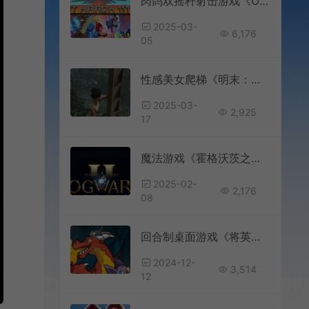
肉鸽双摇杆射击游戏《Odinfall》将于3月登陆Steam
2025-03-
6,176
05
性感美女爬梯《明末：渊虚之羽》新截图
2025-03-
2,925
17
魔法游戏《霍格沃茨之遗2》和初代游戏DLC正在开发
2025-02-
2,176
08
回合制桌面游戏《将英雄拒之门外》现已推出试玩Demo
2024-12-
3,514
12