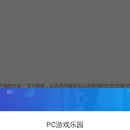
。
不绝的大地 – 艾卡帕恩，以及四周被岩石山所围绕的红色沙漠均
笼罩着拥有广阔大自然的帕卫尔大陆。
PC游戏乐园
所遮掩的未知世界，并与试图阻挠你的敌人展开激烈的战斗吧。