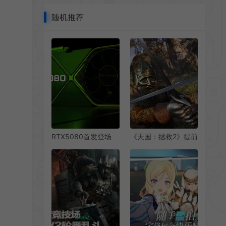
随机推荐
RTX5080首发登场
《天国：拯救2》提前
RTX5090/5090D暂
四周发布媒体最终预
未发布
览