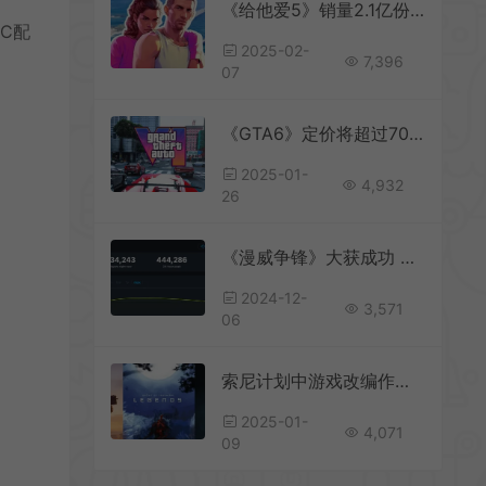
《给他爱5》销量2.1亿份 《GTA》系列销量破4.4亿份
PC配
2025-02-
7,396
07
《GTA6》定价将超过70美元
2025-01-
4,932
26
《漫威争锋》大获成功 在线数峰值超过44万人
2024-12-
3,571
06
索尼计划中游戏改编作品比游戏还多
2025-01-
4,071
09