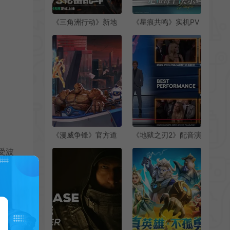
《三角洲行动》新地
《星痕共鸣》实机PV
图新模式 全新“焰火”
视频首次曝光
赛季实机演示
《漫威争锋》官方道
《地狱之刃2》配音演
歉 玩家被反作弊被误
员获TGA2024最佳演
受波
封
出奖