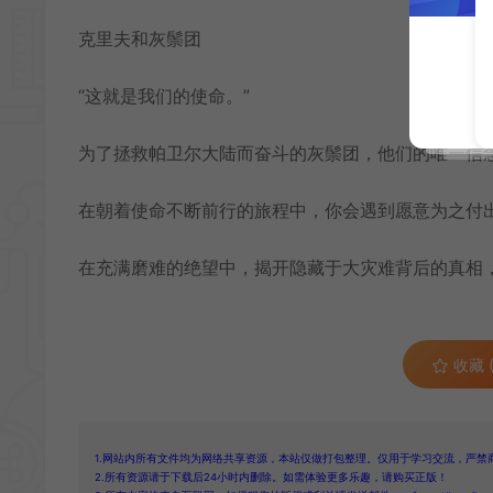
克里夫和灰鬃团
“这就是我们的使命。”
为了拯救帕卫尔大陆而奋斗的灰鬃团，他们的唯一信
在朝着使命不断前行的旅程中，你会遇到愿意为之付
在充满磨难的绝望中，揭开隐藏于大灾难背后的真相
收藏 (
1.网站内所有文件均为网络共享资源，本站仅做打包整理。仅用于学习交流，严禁
2.所有资源请于下载后24小时内删除。如需体验更多乐趣，请购买正版！