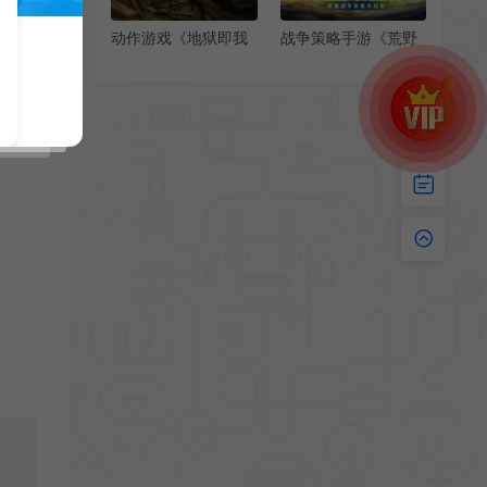
动作游戏《地狱即我
战争策略手游《荒野
们》发布新预告 9月4
国度》扬帆测试今日
日发售
开启！