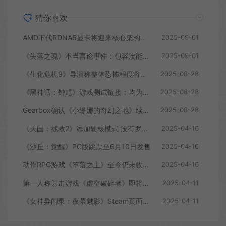
猜你喜欢
AMD下代RDNA5显卡将迎来核心架构大幅升级
2025-09-01
《失落之魂》不当言论事件：包容没能消解过激言论
2025-09-01
《生化危机9》导演称整体恐怖程度将进一步提升
2025-08-28
《黑神话：钟馗》游戏测试链接：均为骗子
2025-08-28
Gearbox确认《小缇娜的奇幻之地》续作正在开发中
2025-08-28
《天国：拯救2》添加硬核模式 没有罗盘和快速旅行
2025-04-16
《沙丘：觉醒》PC版跳票至6月10日发售
2025-04-16
动作RPG游戏《堕落之主》至今仍未收回成本
2025-04-16
第一人称射击游戏《虚空破碎者》即将多平台上线
2025-04-11
《女神异闻录：夜幕魅影》Steam页面上线
2025-04-11