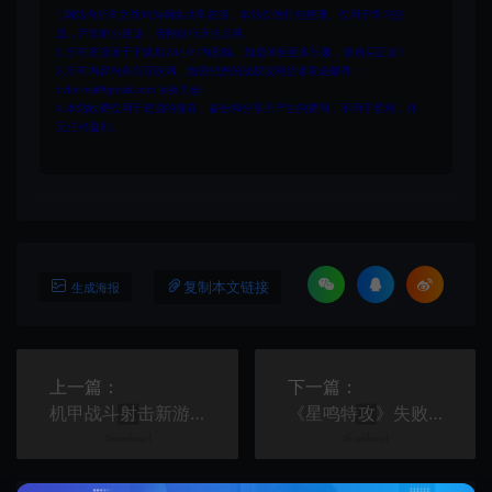
1.网站内所有文件均为网络共享资源，本站仅做打包整理。仅用于学习交
流，严禁商业用途，否则自行承担后果。
2.所有资源请于下载后24小时内删除。如需体验更多乐趣，请购买正版！
3.所有内容均来自互联网。如侵犯您的版权或利益请发送邮件：
cvformat#gmail.com (#换为@)
4.本站收费仅用于资源的保存、备份和分享所产生的费用，不用于盈利，亦
无任何盈利。
复制本文链接
生成海报
上一篇：
下一篇：
机甲战斗射击新游《伊甸幸存者》Steam抢先体验
《星鸣特攻》失败是因为没有独特价值 玩家没有兴趣