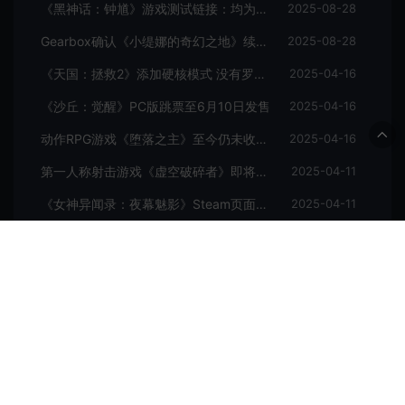
《黑神话：钟馗》游戏测试链接：均为骗子
2025-08-28
Gearbox确认《小缇娜的奇幻之地》续作正在开发中
2025-08-28
《天国：拯救2》添加硬核模式 没有罗盘和快速旅行
2025-04-16
《沙丘：觉醒》PC版跳票至6月10日发售
2025-04-16
动作RPG游戏《堕落之主》至今仍未收回成本
2025-04-16
第一人称射击游戏《虚空破碎者》即将多平台上线
2025-04-11
《女神异闻录：夜幕魅影》Steam页面上线
2025-04-11
发表评论
暂无评论