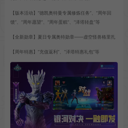
【版本活动】“德凯奥特曼专属修炼任务”、“周年回
馈”、“周年愿望”、“周年蛋糕”、“泽塔转盘”等
【全新勋章】夏日专属奥特勋章——虚空怪兽格里扎
【周年特惠】“充值返利”、“泽塔特惠礼包”等