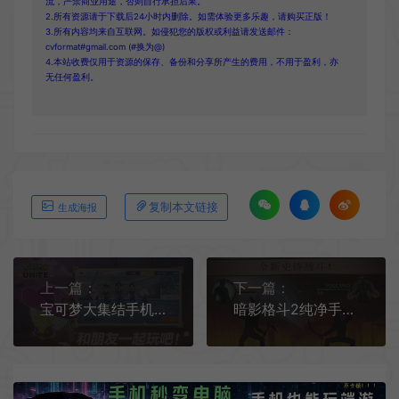
流，严禁商业用途，否则自行承担后果。
2.所有资源请于下载后24小时内删除。如需体验更多乐趣，请购买正版！
3.所有内容均来自互联网。如侵犯您的版权或利益请发送邮件：
cvformat#gmail.com (#换为@)
4.本站收费仅用于资源的保存、备份和分享所产生的费用，不用于盈利，亦
无任何盈利。
复制本文链接
生成海报
上一篇：
下一篇：
宝可梦大集结手机游戏[Android][v1.1.1.1]
暗影格斗2纯净手机版[Android][v2.39.0]