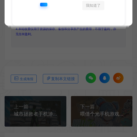
1.网站内所有文件均为网络共享资源，本站仅做打包整理。仅用于学习交
我知道了
流，严禁商业用途，否则自行承担后果。
2.所有资源请于下载后24小时内删除。如需体验更多乐趣，请购买正版！
3.所有内容均来自互联网。如侵犯您的版权或利益请发送邮件：
cvformat#gmail.com (#换为@)
4.本站收费仅用于资源的保存、备份和分享所产生的费用，不用于盈利，亦
无任何盈利。
复制本文链接
生成海报
上一篇：
下一篇：
城市拯救者手机游戏[Android][v1.0]
喂借个光手机游戏[Android][v1.0.2]