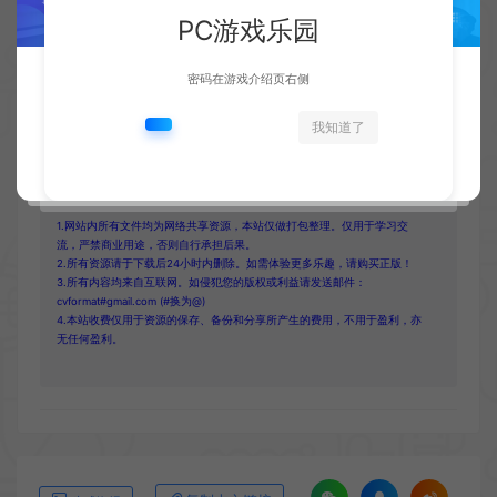
如有疑问请联系客服！
PC游戏乐园
密码在游戏介绍页右侧
我知道了
收藏 (0)
点赞 (
0
)
1.网站内所有文件均为网络共享资源，本站仅做打包整理。仅用于学习交
流，严禁商业用途，否则自行承担后果。
2.所有资源请于下载后24小时内删除。如需体验更多乐趣，请购买正版！
3.所有内容均来自互联网。如侵犯您的版权或利益请发送邮件：
cvformat#gmail.com (#换为@)
4.本站收费仅用于资源的保存、备份和分享所产生的费用，不用于盈利，亦
无任何盈利。