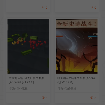
0
0
甜瓜游乐场3d无广告手机版
暗影格斗2纯净手机版[Androi
[Android][v1.72.2]
d][v2.39.0]
手游-动作竞技
手游-动作竞技
0
0