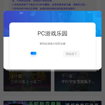
流，严禁商业用途，否则自行承担后果。
2.所有资源请于下载后24小时内删除。如需体验更多乐趣，请购买正版！
3.所有内容均来自互联网。如侵犯您的版权或利益请发送邮件：
cvformat#gmail.com (#换为@)
4.本站收费仅用于资源的保存、备份和分享所产生的费用，不用于盈利，亦
无任何盈利。
PC游戏乐园
密码在游戏介绍页右侧
我知道了
复制本文链接
生成海报
上一篇：
下一篇：
已经没有上一篇了!
平行宇宙雪碧疯子自制手机版[Android][v1.211]