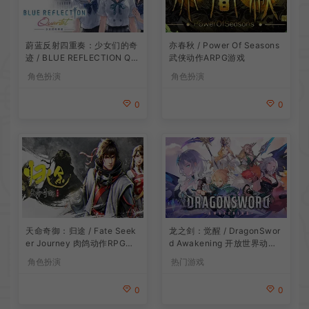
蔚蓝反射四重奏：少女们的奇
亦春秋 / Power Of Seasons
迹 / BLUE REFLECTION Qu
武侠动作ARPG游戏
artet 卡通回合制RPG游戏
角色扮演
角色扮演
0
0
龙之剑：觉醒 / DragonSwor
天命奇御：归途 / Fate Seek
d Awakening 开放世界动作R
er Journey 肉鸽动作RPG游
PG游戏
戏
热门游戏
角色扮演
0
0