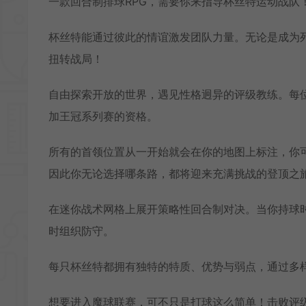
一款回合制排球RPG，需要你来指导杯丝特运动战队
杯丝特能通过彼此的情谊激发团队力量。无论是成为
扭转战局！
自由探索开放的世界，遇见性格迥异的评级教练。每
加王冠系列赛的资格。
所有的首领位置从一开始就会在你的地图上标注，你
因此你无论选择哪条路，都将迎来充满挑战的登顶之
在迷你战术网格上展开策略性回合制对决。当你持球
时组织防守。
每只杯丝特都拥有独特的特质、优势与弱点，通过多
想要进入魔球联赛，可不只是打球这么简单！击败评