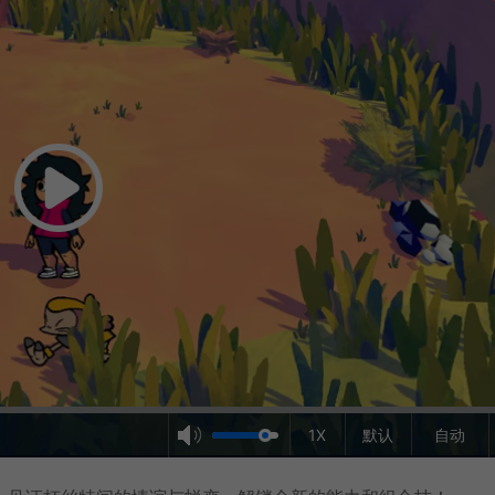
1X
默认
自动