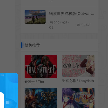
物质世界终极版(Outward Definitive Edition)开放世界动作RPG游戏|下载
2024-06-
1,947
09
随机推荐
迷宫之花 / Labyrinth
奇唤士 / The
Flowers 3D回合制迷
Thaumaturge 故事驱
宫RPG游戏
动回合制RPG游戏