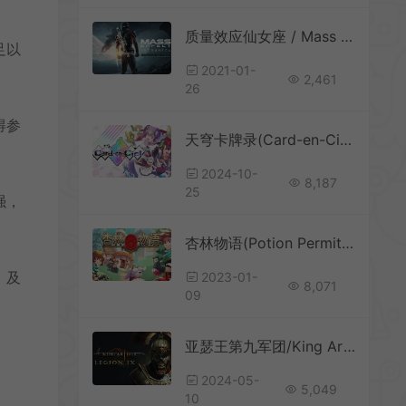
质量效应仙女座 / Mass Effect Andromeda 太空探索冒险RPG游戏
足以
2021-01-
2,461
26
得参
天穹卡牌录(Card-en-Ciel)牌组构筑卡牌战斗RPG游戏|下载
2024-10-
8,187
25
强，
杏林物语(Potion Permit)简中|PC|像素动作冒险RPG游戏
，及
2023-01-
8,071
09
亚瑟王第九军团/King Arthur: Legion IX 回合制策略角色扮演游戏/下载
2024-05-
5,049
10