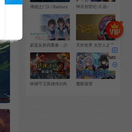
神乐创世纪-久远-
博德之门3 / Baldurs
(Kagura Genesis:
Gate 3 魔幻冒险RPG
Kuon’s Story)简
游戏
中|PC|RPG|巫女迷宫
探索角色扮演游戏
蔚蓝反射四重奏：少
天外世界 太空人之选
女们的奇迹 / BLUE
/ The Outer Worlds
REFLECTION
Spacers Choice 第
Quartet 卡通回合制
一人称科幻RPG游戏
RPG游戏
铁锤守卫英雄传2/肉
魔眼凝望
鸽动作RPG游戏
EXTRA(DEMON
Heroes of
GAZE EXTRA)繁
Hammerwatch II 下
中|PC|RPG|迷宫探索
载
角色扮演游戏