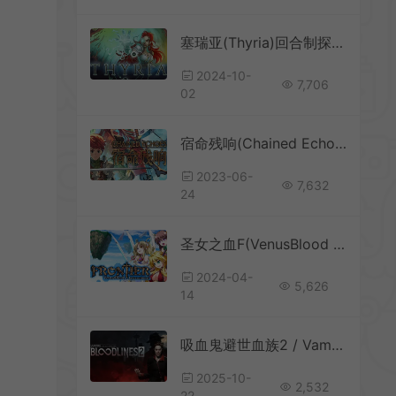
塞瑞亚(Thyria)回合制探索时间管理RPG游戏|下载
2024-10-
7,706
02
宿命残响(Chained Echoes)日式回合制RPG游戏|下载
2023-06-
7,632
24
圣女之血F(VenusBlood FRONTIER)简中|PC|RPG|补丁|角色扮演策略游戏
2024-04-
5,626
14
吸血鬼避世血族2 / Vampire The Masquerade Bloodlines 2 沉浸式动作RPG游戏
2025-10-
2,532
22