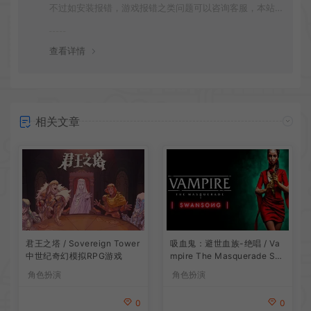
不过如安装报错，游戏报错之类问题可以咨询客服，本站
会竭诚为您服务。网盘下载之类问题请自行搜索学习！谢
谢！
查看详情
相关文章
吸血鬼：避世血族-绝唱 / Va
君王之塔 / Sovereign Tower
mpire The Masquerade Sw
中世纪奇幻模拟RPG游戏
ansong
角色扮演
角色扮演
0
0