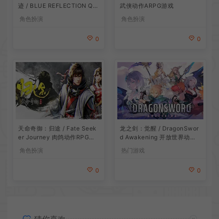
迹 / BLUE REFLECTION Qu
武侠动作ARPG游戏
artet 卡通回合制RPG游戏
角色扮演
角色扮演
0
0
龙之剑：觉醒 / DragonSwor
天命奇御：归途 / Fate Seek
d Awakening 开放世界动作R
er Journey 肉鸽动作RPG游
PG游戏
戏
热门游戏
角色扮演
0
0