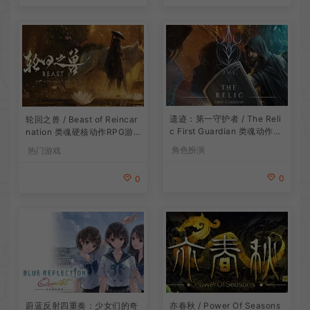
遗迹：第一守护者 / The Reli
轮回之兽 / Beast of Reincar
c First Guardian 类魂动作R
nation 类魂硬核动作RPG游
PG游戏
戏
角色扮演
热门游戏
0
0
蔚蓝反射四重奏：少女们的奇
亦春秋 / Power Of Seasons