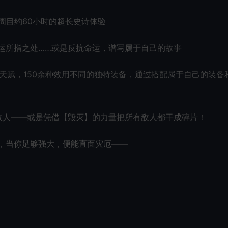
一周目约60小时的超长史诗体验
运所指之处……或是反抗命运，谱写属于自己的故事
的天赋，150余种效用不同的独特装备，通过搭配属于自己的装备
溃敌人——或是凭借【毁灭】的力量把所有敌人都干成碎片！
，当你足够强大，便能直面灾厄——