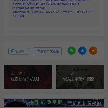
3.所有内容均来自互联网。如侵犯您的版权或利益请发送邮件：
cvformat#gmail.com (#换为@)
4.本站收费仅用于资源的保存、备份和分享所产生的费用，不用于盈利，亦
无任何盈利。
复制本文链接
生成海报
上一篇：
下一篇：
红怪移植手机版[Android][v1.0.31]
镇鬼之烛恐怖冒险手机游戏[Android][v1.0]