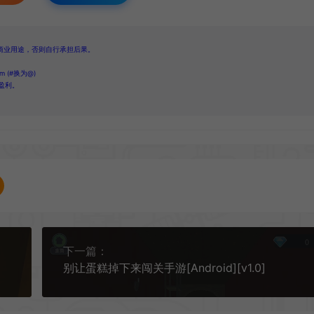
商业用途，否则自行承担后果。
 (#换为@)
盈利。
下一篇：
别让蛋糕掉下来闯关手游[Android][v1.0]