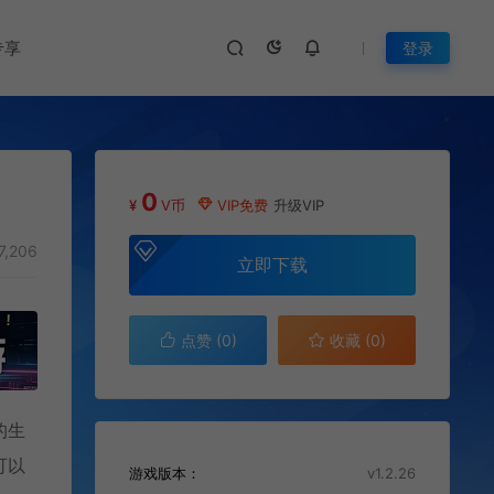
专享
登录
0
¥
V币
VIP免费
升级VIP
7,206
立即下载
点赞 (
0
)
收藏 (0)
的生
可以
游戏版本：
v1.2.26