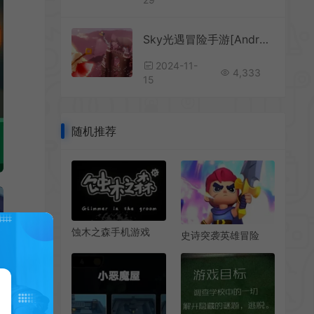
Sky光遇冒险手游[Android][v0.13.1]
2024-11-
4,333
15
随机推荐
蚀木之森手机游戏
史诗突袭英雄冒险
[Android][v1.0]
[Android][v0.4]