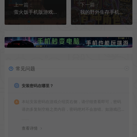
上一篇：
下一篇：
萤火饭手机版游戏[Android][v1.0]
我的野外生存手机版[Android][v203]
常见问题
安装密码在哪里？
本站安装密码在游戏介绍页右侧，请仔细查看即可，密码
请勿多复制空格之类内容，密码绝对不会放错。如游戏已
更新多次版本，旧版本可能与新版密码不同，请下载最新
版安装即可。
查看详情