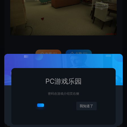
收藏 (1)
点赞 (
0
)
PC游戏乐园
1.网站内所有文件均为网络共享资源，本站仅做打包整理。仅用于学习交
流，严禁商业用途，否则自行承担后果。
2.所有资源请于下载后24小时内删除。如需体验更多乐趣，请购买正版！
3.所有内容均来自互联网。如侵犯您的版权或利益请发送邮件：
密码在游戏介绍页右侧
cvformat#gmail.com (#换为@)
4.本站收费仅用于资源的保存、备份和分享所产生的费用，不用于盈利，亦
我知道了
无任何盈利。