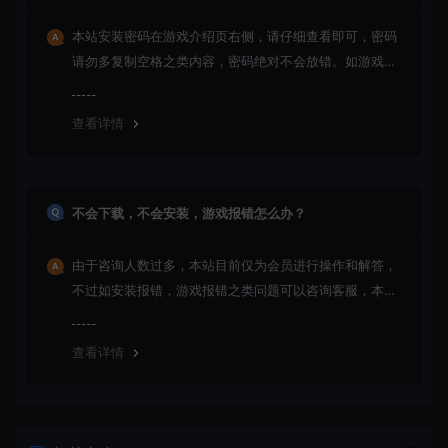
本站安装密码在游戏介绍页右侧，请仔细查看即可，密码
请勿多复制空格之类内容，密码绝对不会放错。如游戏已
更新多次版本，旧版本可能与新版密码不同，请下载最新
版安装即可。
查看详情
不会下载，不会安装，游戏报错怎么办？
由于咨询人数过多，本站目前仅为会员进行操作和解答，
不过如安装报错，游戏报错之类问题可以咨询客服，本站
会竭诚为您服务。网盘下载之类问题请自行搜索学习！谢
谢！
查看详情