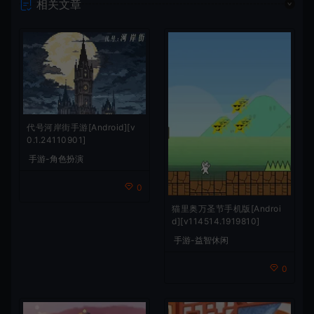
相关文章
代号河岸街手游[Android][v
0.1.24110901]
手游-角色扮演
0
猫里奥万圣节手机版[Androi
d][v114514.1919810]
手游-益智休闲
0