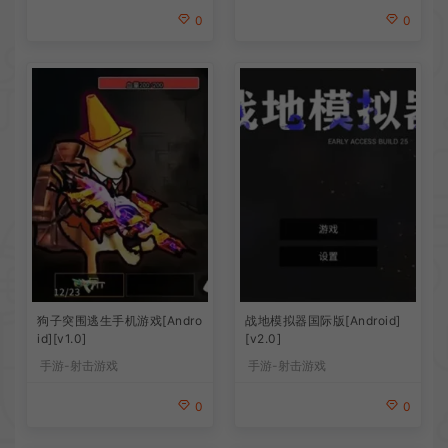
0
0
狗子突围逃生手机游戏[Andro
战地模拟器国际版[Android]
id][v1.0]
[v2.0]
手游-射击游戏
手游-射击游戏
0
0