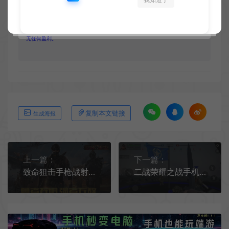
2.所有资源请于下载后24小时内删除。如需体验更多乐趣，请购买正版！
3.所有内容均来自互联网。如侵犯您的版权或利益请发送邮件：
cvformat#gmail.com (#换为@)
4.本站收费仅用于资源的保存、备份和分享所产生的费用，不用于盈利，亦
无任何盈利。
复制本文链接
生成海报
上一篇：
下一篇：
致命狙击手枪战射击手机游戏[Android][v1.1]
二战荣耀之战手机游戏[Android][v1.1]