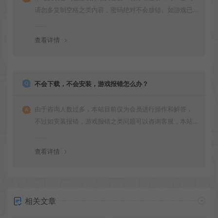
请勿多复制空格之类内容，密码绝对不会放错。如游戏已
更新多次版本，旧版本可能与新版密码不同，请下载最新
版安装即可。
查看详情
不会下载，不会安装，游戏报错怎么办？
由于咨询人数过多，本站目前仅为会员进行操作和解答，
不过如安装报错，游戏报错之类问题可以咨询客服，本站
会竭诚为您服务。网盘下载之类问题请自行搜索学习！谢
谢！
查看详情
相关文章