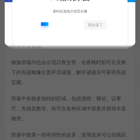
大而神秘的力量。
密码在游戏介绍页右侧
2、狼族部落
我知道了
地图中固定出现的主题玩法区域，玩家可前往探索并
获得丰富资源。
狼族部落内也会出现日夜交替，在夜晚时刻可在灵树
下的先祖雕像位置开启谜题，解开谜题后可获得先祖
宝藏。
部落中有很多独特的区域，包括酒馆、驿站、议事
厅、先祖灵数等。你可在各种区域中探索并获得丰富
物资。
部落中散落一些有弹性的皮床，使用皮床可让你跳跃