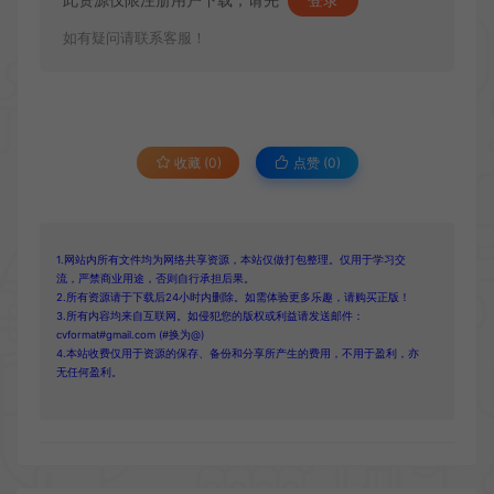
如有疑问请联系客服！
收藏 (0)
点赞 (
0
)
1.网站内所有文件均为网络共享资源，本站仅做打包整理。仅用于学习交
流，严禁商业用途，否则自行承担后果。
2.所有资源请于下载后24小时内删除。如需体验更多乐趣，请购买正版！
3.所有内容均来自互联网。如侵犯您的版权或利益请发送邮件：
cvformat#gmail.com (#换为@)
4.本站收费仅用于资源的保存、备份和分享所产生的费用，不用于盈利，亦
无任何盈利。