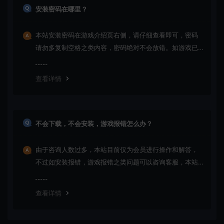
安装密码在哪里？
本站安装密码在游戏介绍页右侧，请仔细查看即可，密码
请勿多复制空格之类内容，密码绝对不会放错。如游戏已
更新多次版本，旧版本可能与新版密码不同，请下载最新
版安装即可。
查看详情
不会下载，不会安装，游戏报错怎么办？
由于咨询人数过多，本站目前仅为会员进行操作和解答，
不过如安装报错，游戏报错之类问题可以咨询客服，本站
会竭诚为您服务。网盘下载之类问题请自行搜索学习！谢
谢！
查看详情