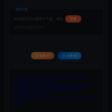
资源下载
此资源仅限注册用户下载，请先
登录
如有疑问请联系客服！
收藏 (0)
点赞 (
0
)
1.网站内所有文件均为网络共享资源，本站仅做打包整理。仅用于学习交
流，严禁商业用途，否则自行承担后果。
2.所有资源请于下载后24小时内删除。如需体验更多乐趣，请购买正版！
3.所有内容均来自互联网。如侵犯您的版权或利益请发送邮件：
cvformat#gmail.com (#换为@)
4.本站收费仅用于资源的保存、备份和分享所产生的费用，不用于盈利，亦
无任何盈利。