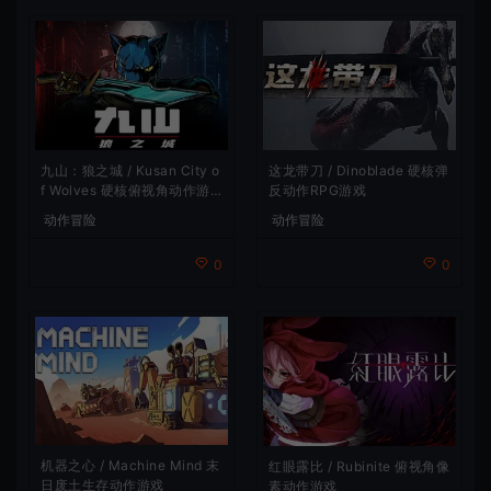
九山：狼之城 / Kusan City o
这龙带刀 / Dinoblade 硬核弹
f Wolves 硬核俯视角动作游
反动作RPG游戏
戏
动作冒险
动作冒险
0
0
机器之心 / Machine Mind 末
红眼露比 / Rubinite 俯视角像
日废土生存动作游戏
素动作游戏