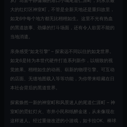
从广岛县平静慵懒的港口小城尾道仁涯町，到东京最
大的红灯区神室町，不管是全新天地还是重归故里，
如龙6中每个地方都无比栩栩如生。这里不光有热血
的黑道故事、劲爆的打斗场面，还有令人欲罢不能的
当地消遣。
亲身感受“如龙引擎” – 探索远不同以往的如龙世界。
如龙6是转为本世代硬件打造系列新作，以细致的视
觉效果、栩栩如生的动画、崭新的物理引擎、可互动
的店面、无缝地图载入等等功能，为你带来暗藏在日
本社会背后的黑道世界。
探索焕然一新的神室町和风景迷人的尾道仁涯町 – 神
室町的霓虹灯火、市井小民和纸醉金迷，从未像现在
这样迷人。经过重做改进的小游戏，如卡拉OK、棒球