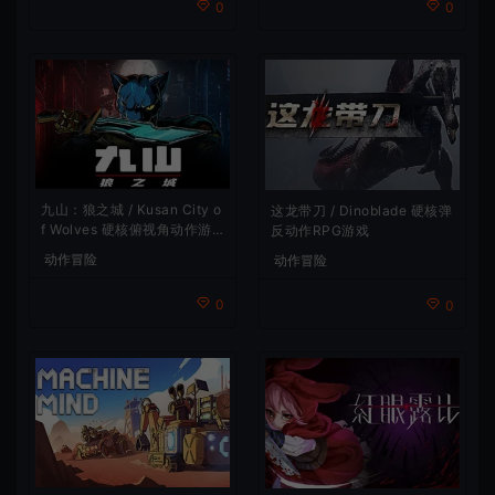
0
0
九山：狼之城 / Kusan City o
这龙带刀 / Dinoblade 硬核弹
f Wolves 硬核俯视角动作游
反动作RPG游戏
戏
动作冒险
动作冒险
0
0