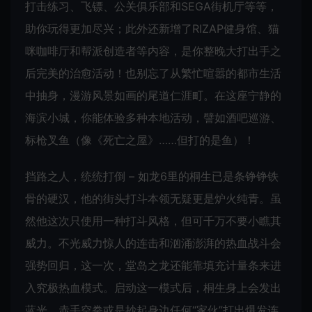
打击练习、飞镖、公关俱乐部和SEGA街机厅等等，
助你玩得更加尽兴；此外还新增了RIZAP健身馆、猫
咪咖啡厅和帮派创造者等内容，是你整晚大打出手之
后完美的治愈活动！也别忘了从繁忙喧嚣的都市生活
中抽身，漫游风景如画的尾道仁涯町。在这座宁静的
海滨小城，你能体验多种本地活动，譬如酒吧巡游、
标枪叉鱼（像《死亡之屋》……但打的是鱼）！
挡路之人，统统打倒 – 如龙6里的桐生已是条铮铮铁
骨的硬汉，他的街头打斗本领无疑更是炉火纯青。虽
然他这次只使用一种打斗风格，但可千万不要小瞧其
威力。不光威力惊人的连击和汹涌澎湃的热血战斗会
强势回归，这一次，堂岛之龙还能靠填充计量条来进
入究极热血模式。启动这一模式后，桐生身上会发出
蓝光，赤手空拳或是抄起身边任何“家伙”打出爆发连