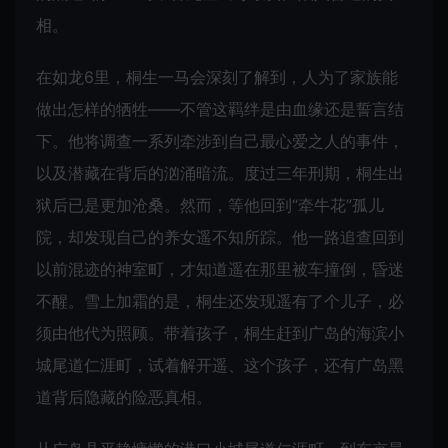
相。
在如龙6里，桐生一马会深刻了解到，人为了家族能
做出怎样的牺牲——不管这羁绊是由血缘还是誓言结
下。他将调查一系列牵涉到自己最心爱之人的事件，
以及潜藏在背后的汹涌暗流。度过三年刑期，桐生出
狱后已是更加沧桑。然而，等他回到“牵牛花”孤儿
院，却发现自己的养女遥不知所踪。他一路追查回到
以前混迹的神室町，才知道遥在那里被车撞倒，昏迷
不醒。雪上加霜的是，桐生还发现遥有了个儿子，必
须由他代为照顾。带着孩子，桐生赶到广岛的海滨小
城尾道仁涯町，试着解开遥、这个孩子，还有广岛黑
道背后隐藏的险恶真相。