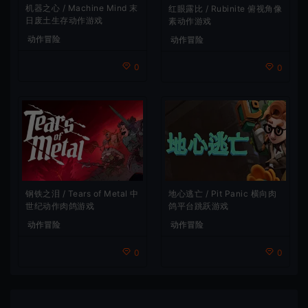
机器之心 / Machine Mind 末
红眼露比 / Rubinite 俯视角像
日废土生存动作游戏
素动作游戏
动作冒险
动作冒险
0
0
地心逃亡 / Pit Panic 横向肉
钢铁之泪 / Tears of Metal 中
鸽平台跳跃游戏
世纪动作肉鸽游戏
动作冒险
动作冒险
0
0