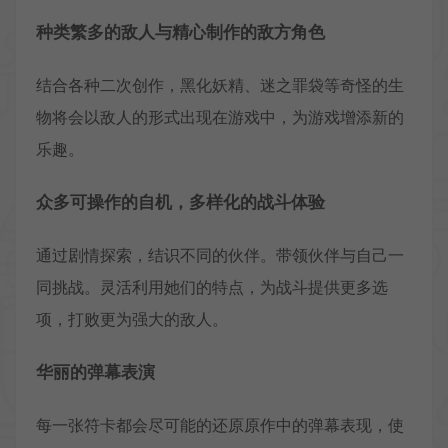
种类繁多的敌人与精心制作的敌方角色
结合各种二次创作，黑化妖精、迷之罪袋等奇怪的生
物将会以敌人的形式出现在游戏中，为游戏增添新的
乐趣。
众多可操作的自机，多样化的战斗体验
通过剧情探索，结识不同的伙伴。带领伙伴与自己一
同挑战。灵活利用她们的特点，为战斗提供更多选
项，打败更为强大的敌人。
华丽的弹幕表演
每一张符卡都会尽可能的还原原作中的弹幕表现，使