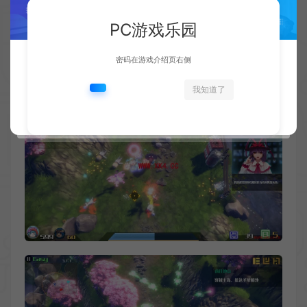
PC游戏乐园
密码在游戏介绍页右侧
我知道了