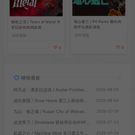
地心逃亡 / Pit Panic 横向肉
钢铁之泪 / Tears of Metal 中
鸽平台跳跃游戏
世纪动作肉鸽游戏
动作冒险
动作冒险
0
0
猜你喜欢
阿凡达：潘多拉边境 / Avatar Frontiers of Pandora 开放世界冒险游戏
2026-08-05
成长家园 / Grow Home 第三人称休闲动作游戏
2026-08-04
九山：狼之城 / Kusan City of Wolves 硬核俯视角动作游戏
2026-07-31
这龙带刀 / Dinoblade 硬核弹反动作RPG游戏
2026-07-24
机器之心 / Machine Mind 末日废土生存动作游戏
2026-07-24