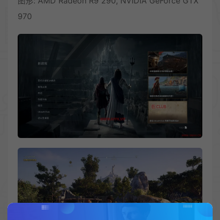
图形: AMD Radeon R9 290, NVIDIA GeForce GTX
970