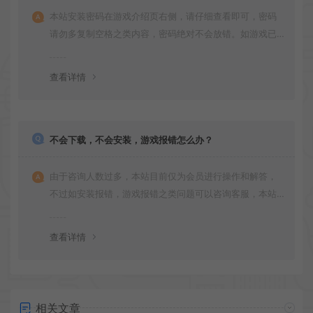
本站安装密码在游戏介绍页右侧，请仔细查看即可，密码
请勿多复制空格之类内容，密码绝对不会放错。如游戏已
更新多次版本，旧版本可能与新版密码不同，请下载最新
版安装即可。
查看详情
不会下载，不会安装，游戏报错怎么办？
由于咨询人数过多，本站目前仅为会员进行操作和解答，
不过如安装报错，游戏报错之类问题可以咨询客服，本站
会竭诚为您服务。网盘下载之类问题请自行搜索学习！谢
谢！
查看详情
相关文章