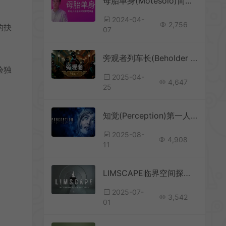
母胎单身(Motesolo)简中|PC|AVG|交互式电影恋爱游戏
2024-04-
2,756
的抉
07
旁观者列车长(Beholder Conductor)反乌托邦模拟解谜游戏|下载
验独
2025-04-
4,647
25
知觉(Perception)第一人称叙事恐怖冒险游戏|下载
2025-08-
4,908
11
LIMSCAPE临界空间探索者(LIMSCAPE THE LIMINAL SPACE EXPLORER)第一人称探索游戏|下载
2025-07-
3,542
01