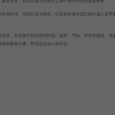
，重温童年，在这段感人的成长之旅中揭开失落的家族秘密。
的珍贵时光。交织过去与现在，以美好的童年回忆面对成人世界
日风景。在冒险中回忆那些时刻、场景、气味、声音和感觉。体
咪咪的家族往事，怀念这段动人的经历。