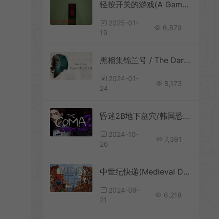
轻按开关的游戏(A Game About Flicking A Switch)抽象休闲解谜游戏|下载
2025-01-
6,879
19
黑相集锦兰号 / The Dark Pictures Anthology Man of Medan 电影式恐怖游戏
2024-01-
8,173
24
昏迷2B地下墓穴/韩国恐怖冒险游戏 The Coma 2B Catacomb 下载
2024-10-
7,391
26
中世纪快递(Medieval Delivery)简中|PC|AVG|第三人称模拟冒险游戏
2024-09-
6,218
21