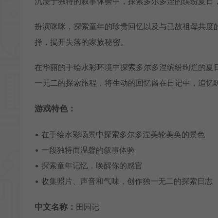
沉浸于独特的叙事体验中，探索多尔多涅的缤纷夏日
扮演咪咪，探索童年的珍贵回忆以及与已故祖母共度
择，揭开失落的家族秘密。
在华丽的手绘水彩环境中探索多尔多涅缤纷绚烂的夏
一无二的探索旅程，将生动的回忆留在日记中，追忆
游戏特色：
• 在手绘水彩场景中探索多尔多涅美轮美奂的景色
• 一段独特而温馨的叙事体验
• 探索童年记忆，唤醒你的感官
• 收集照片、声音和气味，创作独一无二的探索日志
中文名称：
田园记