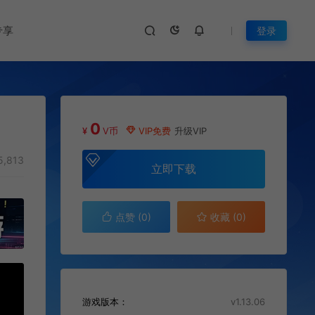
专享
登录
0
¥
V币
VIP免费
升级VIP
5,813
立即下载
点赞 (
0
)
收藏 (0)
游戏版本：
v1.13.06