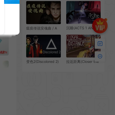
the Sorcerer Origins
中|PC|AVG|步行模拟
下载
恐怖解谜游戏
沉睡(ACTS 1 AND 2)
瘟疫传说安魂曲 / A
点击式心理恐怖冒险
Plague Tale
游戏|下载
Requiem 互动小说冒
险解谜游戏
变色2(Discolored 2)
拉近距离(Closer the
第一人称冒险解谜游
Distance)沉浸式生活
戏|下载
片段模拟游戏|下载