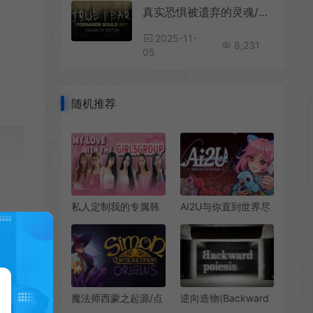
真实恐惧被遗弃的灵魂/心理惊悚恐怖解谜游戏 True Fear Forsaken Souls Part 1 下载
2025-11-
8,231
05
随机推荐
AI2U与你直到世界尽
私人定制我的专属韩
头我的病娇猫娘AI女
国女团(MY LOVE
友 / AI2U With You
WITH THE
Til The End 密室逃脱
GIRLSGROUP)繁
AI游戏
中|PC|AVG|真人影像
恋爱游戏
魔法师西蒙之起源/点
逆向造物(Backward
击式冒险游戏 Simon
poiesis)简