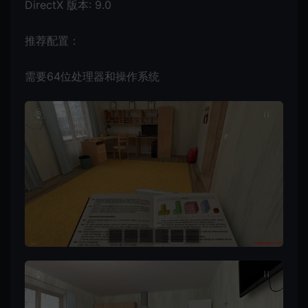
DirectX 版本: 9.0
推荐配置：
需要64位处理器和操作系统