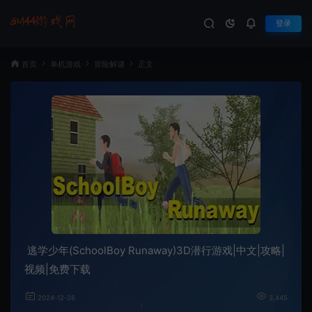
登录
首页
单机游戏
冒险解谜
正文
逃学少年(SchoolBoy Runaway)3D潜行游戏|中文|攻略|
视频|免费下载
2024-12-26
3,445