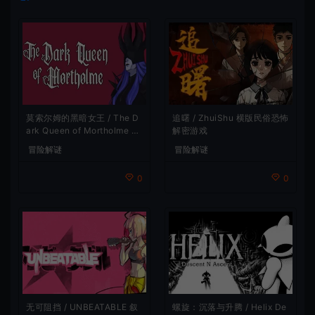
莫索尔姆的黑暗女王 / The D
追曙 / ZhuiShu 横版民俗恐怖
ark Queen of Mortholme 多
解密游戏
结局叙事游戏
冒险解谜
冒险解谜
0
0
无可阻挡 / UNBEATABLE 叙
螺旋：沉落与升腾 / Helix De