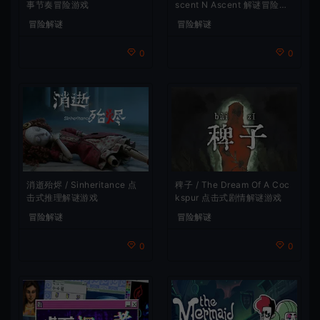
事节奏冒险游戏
scent N Ascent 解谜冒险游
戏
冒险解谜
冒险解谜
0
0
消逝殆烬 / Sinheritance 点
稗子 / The Dream Of A Coc
击式推理解谜游戏
kspur 点击式剧情解谜游戏
冒险解谜
冒险解谜
0
0