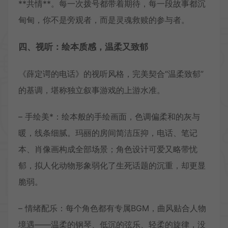
**共情**。每一次拨号都带着期待，每一段故事都沉
甸甸，你不是旁观者，而是灵魂救赎的参与者。
四、视听：绘本质感，温柔又致郁
《薛定谔的电话》的视听风格，完美契合“温柔致郁”
的基调，堪称独立叙事游戏的上游水准。
– 手绘美*：绘本般的手绘画面，色调偏柔和的灰与
暖，线条细腻。玛丽的房间简洁压抑，电话、笔记
本、肖像画构成全部场景；角色设计可爱又略带忧
郁，拟人化动物形象弱化了生死话题的沉重，却更显
脆弱。
– 情绪配乐：每个角色都有专属BGM，曲风贴合人物
境遇——温柔的钢琴、低沉的弦乐、轻柔的旋律，没