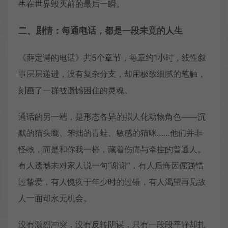
生在世界毁灭前的最后一瞬。
二、剧情：每通电话，都是一段未竟的人生
《薛定谔的电话》共5个章节，每章约1小时，线性叙
事层层递进，没有复杂分支，却用极致细腻的笔触，
刻画了一群被遗憾困住的灵魂。
通话的另一端，是形态各异的拟人化动物角色——沉
默的猫头鹰、笨拙的青蛙、敏感的猫咪……他们并非
怪物，而是和你我一样，藏着伤痛与牵挂的普通人。
有人遗憾未对家人说一句“谢谢”，有人后悔因倔强错
过挚爱，有人愧疚于年少时的过错，有人渴望再见故
人一面却永无机会。
没有激烈冲突，没有反转阴谋，只有一段段平静却扎