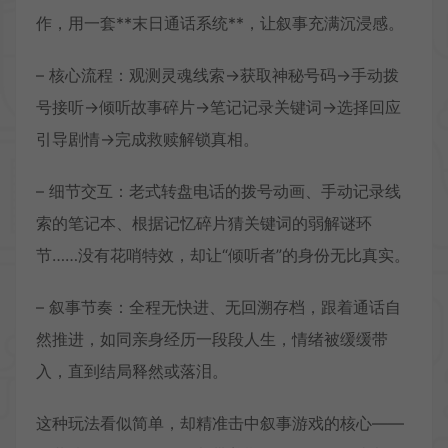
作，用一套**末日通话系统**，让叙事充满沉浸感。
– 核心流程：观测灵魂线索→获取神秘号码→手动拨
号接听→倾听故事碎片→笔记记录关键词→选择回应
引导剧情→完成救赎解锁真相。
– 细节交互：老式转盘电话的拨号动画、手动记录线
索的笔记本、根据记忆碎片猜关键词的弱解谜环
节……没有花哨特效，却让“倾听者”的身份无比真实。
– 叙事节奏：全程无快进、无回溯存档，跟着通话自
然推进，如同亲身经历一段段人生，情绪被缓缓带
入，直到结局释然或落泪。
这种玩法看似简单，却精准击中叙事游戏的核心——