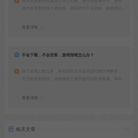
本站安装密码在游戏介绍页右侧，请仔细查看即可，密码
请勿多复制空格之类内容，密码绝对不会放错。如游戏已
更新多次版本，旧版本可能与新版密码不同，请下载最新
版安装即可。
查看详情
不会下载，不会安装，游戏报错怎么办？
由于咨询人数过多，本站目前仅为会员进行操作和解答，
不过如安装报错，游戏报错之类问题可以咨询客服，本站
会竭诚为您服务。网盘下载之类问题请自行搜索学习！谢
谢！
查看详情
相关文章