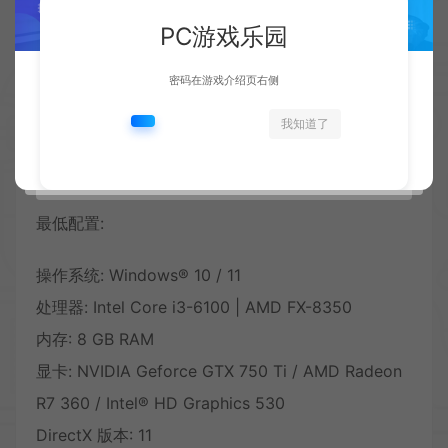
游戏系列：
SHUEISHA GAMES
PC游戏乐园
发行日期：
2026 年 5 月 27 日
密码在游戏介绍页右侧
官方网站：
https://store.steampowered.com/app/2090390/Schrdi
我知道了
系统需求：
最低配置:
操作系统: Windows® 10 / 11
处理器: Intel Core i3-6100 | AMD FX-8350
内存: 8 GB RAM
显卡: NVIDIA Geforce GTX 750 Ti / AMD Radeon
R7 360 / Intel® HD Graphics 530
DirectX 版本: 11