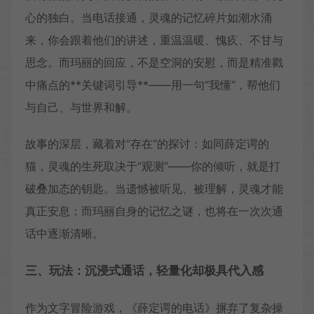
心的独白。当电话接通，灵魂的记忆碎片如潮水涌
来，你会跟着他们的讲述，重温温暖、愧疚、不甘与
思念。而玛丽的回应，不是空洞的安慰，而是精准戳
中痛点的**关键词引导**——用一句“我懂”，帮他们
与自己、与世界和解。
故事的深层，藏着对“存在”的探讨：如同薛定谔的
猫，灵魂的生死取决于“观测”——你的倾听，就是打
破叠加态的钥匙。当遗憾被听见、被理解，灵魂才能
真正安息；而玛丽自身的记忆之谜，也将在一次次通
话中逐渐清晰。
三、玩法：沉浸式通话，轻量化却极具代入感
作为文字冒险游戏，《薛定谔的电话》摒弃了复杂操