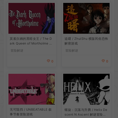
莫索尔姆的黑暗女王 / The D
追曙 / ZhuiShu 横版民俗恐怖
ark Queen of Mortholme 多
解密游戏
结局叙事游戏
冒险解谜
冒险解谜
0
0
无可阻挡 / UNBEATABLE 叙
螺旋：沉落与升腾 / Helix De
事节奏冒险游戏
scent N Ascent 解谜冒险游