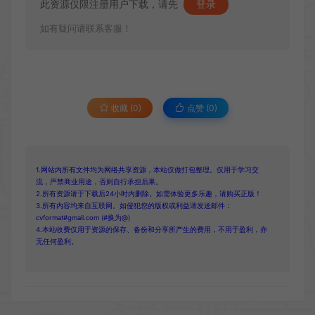
此资源仅限注册用户下载，请先
登录
如有疑问请联系客服！
收藏 (0)
点赞 (
0
)
1.网站内所有文件均为网络共享资源，本站仅做打包整理。仅用于学习交
流，严禁商业用途，否则自行承担后果。
2.所有资源请于下载后24小时内删除。如需体验更多乐趣，请购买正版！
3.所有内容均来自互联网。如侵犯您的版权或利益请发送邮件：
cvformat#gmail.com (#换为@)
4.本站收费仅用于资源的保存、备份和分享所产生的费用，不用于盈利，亦
无任何盈利。