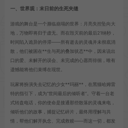
一、世界观：末日前的生死夹缝
游戏的舞台是一个濒临崩塌的世界：月亮失控坠向大
地，万物即将归于虚无。而在毁灭前的最后21纳秒，
时间陷入诡异的停滞——所有逝去的灵魂并未彻底消
散，他们被困在**生与死的叠加状态**中，因未说出
口的爱、未解开的误会、未完成的心愿而徘徊，唯有
遗憾能将他们束缚在现世。
玩家将扮演失去记忆的少女**玛丽**，在黑猫哈姆雷
特的指引下，成为“世间最后的倾听者”。守着一台老
式转盘电话，你的使命是接通那些散落的灵魂来电，
倾听他们的故事，捕捉记忆碎片，最终用理解与共
情，帮他们解开执念、完成救赎——而这一切，都发