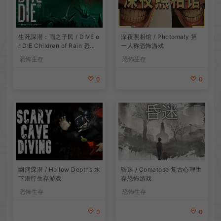
生死深潜：雨之子民 / DIVE o
深夜照相馆 / Photomaly 第
r DIE Children of Rain 恐怖
一人称恐怖游戏
生存探索游戏
恐怖生存
恐怖生存
0
0
昏迷 / Comatose 复古心理生
幽洞深潜 / Hollow Depths 水
存恐怖游戏
下潜行生存游戏
恐怖生存
恐怖生存
0
0