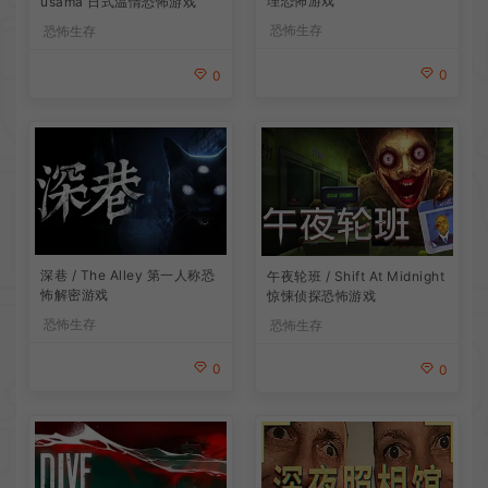
理恐怖游戏
usama 日式温情恐怖游戏
恐怖生存
恐怖生存
0
0
深巷 / The Alley 第一人称恐
午夜轮班 / Shift At Midnight
怖解密游戏
惊悚侦探恐怖游戏
恐怖生存
恐怖生存
0
0