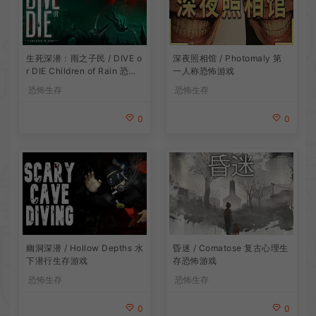
生死深潜：雨之子民 / DIVE o
深夜照相馆 / Photomaly 第
r DIE Children of Rain 恐怖
一人称恐怖游戏
生存探索游戏
恐怖生存
恐怖生存
0
0
昏迷 / Comatose 复古心理生
幽洞深潜 / Hollow Depths 水
存恐怖游戏
下潜行生存游戏
恐怖生存
恐怖生存
0
0