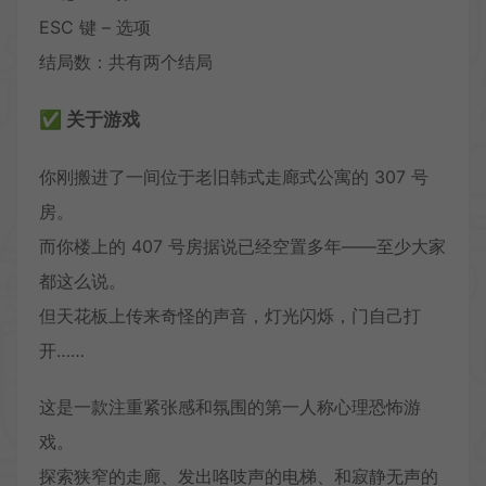
ESC 键 – 选项
结局数：共有两个结局
✅ 关于游戏
你刚搬进了一间位于老旧韩式走廊式公寓的 307 号
房。
而你楼上的 407 号房据说已经空置多年——至少大家
都这么说。
但天花板上传来奇怪的声音，灯光闪烁，门自己打
开……
这是一款注重紧张感和氛围的第一人称心理恐怖游
戏。
探索狭窄的走廊、发出咯吱声的电梯、和寂静无声的