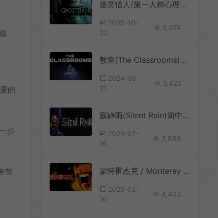
幽灵猎人/第一人称心理恐怖游戏 Ghostbane 下载
2025-10-
5,974
逃
20
教室(The Classrooms)密室逃脱恐怖生存游戏|下载
2024-08-
3,422
31
而栗的
寂静雨(Silent Rain)简中|PC|AVG|沉浸式恐怖游戏
一步
2024-07-
3,686
16
蒙特雷杰克 / Monterey Jack 第一人称恐怖探索游戏
来前
2026-02-
4,403
10