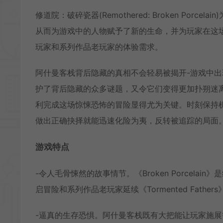
修道院：破碎瓷器(Remothered: Broken Po
从而为游戏中的人物赋予了新的生命，并为玩家在这
玩家和系列作品老玩家的体验需求。
阿什曼客栈背后隐藏的真相不会轻易被揭开-游戏中
护了背后隐藏的众多谜题，又令它们变得更加扑朔迷
利完成这场惊悚恐怖的冒险显得尤为关键。时刻保持机
做出正确抉择就能迅速化险为夷，反转被追踪的局面
游戏特点
-令人毛骨悚然的故事情节。《Broken Porcelai
启冒险和系列作品老玩家延续《Tormented Fath
-逼真的生存恐惧。阿什曼客栈既有大把能让玩家施