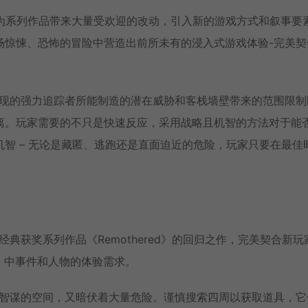
rcelain)为系列作品带来大量受欢迎的改动，引入新的游戏方式和叙事要
场惊悚、恐怖的冒险中营造出前所未有的浸入式游戏体验-完美契
出现的强力追踪者所能制造的潜在威胁和客栈墙壁带来的范围限制
离。玩家需要的不只是快速反应，采用战略且机智的方法对于能
智 – 无论是藏匿、逃跑还是直面迫近的危险，玩家只要在最佳
。
n》是经典获奖系列作品《Remothered》的回归之作，完美契合新
ers》中事件和人物的体验需求。
展智谋的空间，又暗伏着大量危险。谨慎搜索四周以获取道具，它