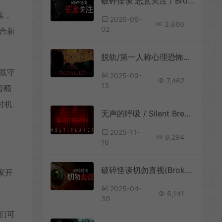
破碎怪谈 恶意关注 / BrokenLore FOLLOW 第一人称心理恐怖游戏
素，
2026-06-
3,860
02
合新
脱轨/第一人称心理恐怖游戏 The Derailed 下载
既守
2025-09-
7,462
13
否顺
时机
无声的呼吸 / Silent Breath 写实生存恐怖游戏
2025-11-
8,294
16
破碎怪谈切勿直视(BrokenLore: DONT WATCH)第一人称心理恐怖游戏|下载
玩家开
2025-04-
6,141
30
们可