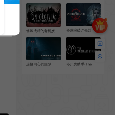
Break)简中|PC|AVG|
3)简中|PC|AVG|第一
密室逃脱生存解谜游
人称恐怖生存游戏
戏
修道院破碎瓷器
修炼成精的老树妖
(Remothered:
(Unforgiving-A
Broken Porcelain)简
Northern Hymn)简
中|PC|AVG|第三人称
中|PC|第一人称恐怖
生存恐怖游戏
探索冒险游戏
连接内心的噩梦
停尸房助手(The
(Connection: The
Mortuary Assistant)
Nightmare Within)惊
第一人称心理恐怖游
悚动作恐怖游戏|单
戏|下载
机|中文|动作|免费下
载