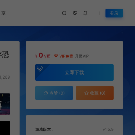
专享
登录
存恐
0
¥
V币
VIP免费
升级VIP
立即下载
1,269
点赞 (
0
)
收藏 (0)
游戏版本：
v1.5.9