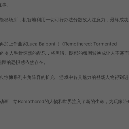
往事。
处隐秘场所，机智地利用一切可行办法分散敌人注意力，最终成功
uca Balboni（《Remothered: Tormented
all》）呈现的令人毛骨悚然的配乐，将黑暗、阴郁的氛围转换成让人不寒
追踪的恐惧感依然存在。
经典惊悚系列主角阵容的扩充，游戏中各具魅力的登场人物得到进
画，给Remothered的人物和世界注入了新的生命，为玩家带