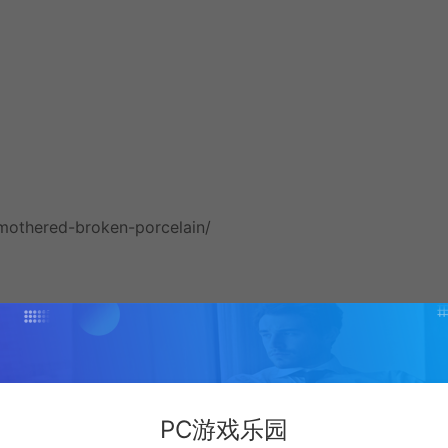
mothered-broken-porcelain/
E SIMPLIFIED — 按 E 键
PC游戏乐园