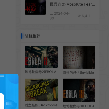
最恐青鬼(Absolute Fear -AOONI-)简中|PC|AVG|第一人称3D恐怖动作游戏
2024-04-
6,411
30
随机推荐
埃博拉病毒2(EBOLA
隐形的恐惧(Invisible
2)恐怖僵尸动作冒险
Fear)简中|PC|AVG|
游戏|下载
恐怖逃脱生存游戏
后室摧毁(Backrooms
埃博拉病毒3(EBOLA