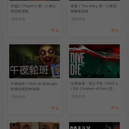
诗篇2 / Psalm 2 第一人称心
深巷 / The Alley 第一人称恐
理恐怖游戏
怖解密游戏
恐怖生存
恐怖生存
0
0
生死深潜：雨之子民 / DIVE o
午夜轮班 / Shift At Midnight
r DIE Children of Rain 恐怖
惊悚侦探恐怖游戏
生存探索游戏
恐怖生存
恐怖生存
0
0