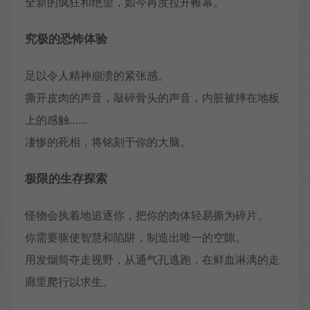
全新的疯狂和绝望，如今再度拉开帷幕。
究极的恐怖体验
足以令人精神崩溃的紧张感。
撕开皮肉的声音，敲碎骨头的声音，内脏被摔在地板
上的感触……
凄惨的死相，将铭刻于你的大脑。
极限的生存探索
怪物会执着地追逐你，把你的肉体轻易撕为碎片。
你需要驱使智慧和陷阱，制造出唯一的空隙。
用发烟筒夺走视野，从通气孔逃跑，在鲜血淋漓的走
廊里爬行以求生。