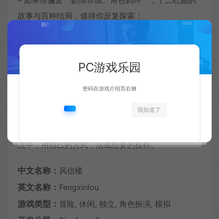
故事与百种结局，值得你反复探索；
– 如果你厌倦了“无脑打怪、恋爱至上”的古风游戏，
它的**深度抉择与人性刻画**，会给你不一样的体
PC游戏乐园
验。
密码在游戏介绍页右侧
《风信楼》从来不是一款“爽游”，它更像一面镜子，
我知道了
照见乱世中的人性、抉择与无奈。在这里，没有绝对
的正义与邪恶，只有一个个身不由己的人，在时代洪
流中，用自己的方式，活成想要的模样。
中文名称：
风信楼
英文名称：
Fengxinlou
游戏类型：
冒险, 休闲, 独立, 角色扮演, 模拟