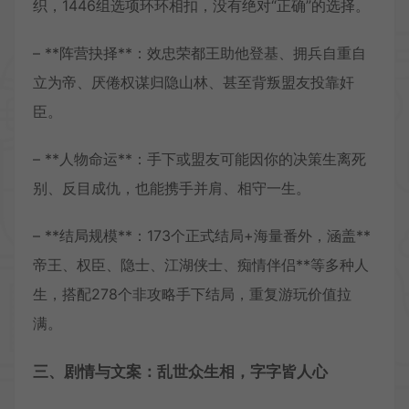
织，1446组选项环环相扣，没有绝对“正确”的选择。
– **阵营抉择**：效忠荣都王助他登基、拥兵自重自
立为帝、厌倦权谋归隐山林、甚至背叛盟友投靠奸
臣。
– **人物命运**：手下或盟友可能因你的决策生离死
别、反目成仇，也能携手并肩、相守一生。
– **结局规模**：173个正式结局+海量番外，涵盖**
帝王、权臣、隐士、江湖侠士、痴情伴侣**等多种人
生，搭配278个非攻略手下结局，重复游玩价值拉
满。
三、剧情与文案：乱世众生相，字字皆人心