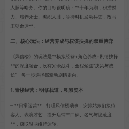
人脉等暗务。你的目标很明确：**十年为期，积攒财
力、培养死士、编织人脉，等待时机发动兵变，改写
王朝命运**。
二、核心玩法：经营养成与权谋抉择的双重博弈
《风信楼》的玩法是**模拟经营+角色养成+剧情抉择
**的深度融合，没有冗余战斗，全程聚焦“决策与成
长”，每一步选择都牵动剧情走向。
1. 青楼经营：明修栈道，积累资本
– **日常运营**：打理风信楼琐事，安排姑娘们接待
客人、表演才艺，提升店铺**口碑、名气与隐蔽度
**，赚取银两维持运转。