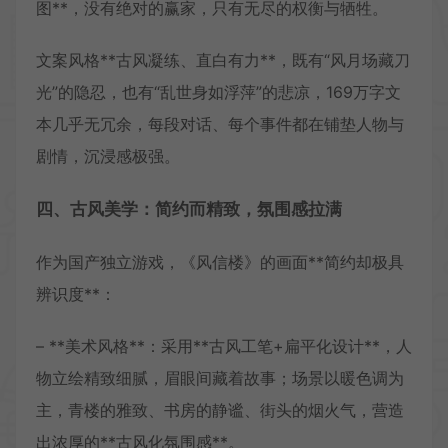
图**，没有绝对的赢家，只有无尽的权衡与牺牲。
文案风格**古风凝练、直白有力**，既有“风月场藏刀
光”的隐忍，也有“乱世身如浮萍”的悲凉，169万字文
本几乎无冗余，每段对话、每个事件都在铺垫人物与
剧情，沉浸感极强。
四、古风美学：简约而精致，氛围感拉满
作为国产独立游戏，《风信楼》的画面**简约却极具
辨识度**：
– **美术风格**：采用**古风工笔+扁平化设计**，人
物立绘精致细腻，眉眼间藏着故事；场景以暖色调为
主，青楼的雅致、书房的静谧、街头的烟火气，营造
出浓厚的**古风化氛围感**。