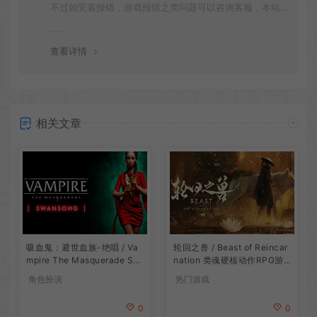
不过如安装报错，游戏报错之类问题可以咨询客服，本站
会竭诚为您服务。网盘下载之类问题请自行搜索学习！谢
谢！
查看详情
相关文章
吸血鬼：避世血族-绝唱 / Va
轮回之兽 / Beast of Reincar
mpire The Masquerade Sw
nation 类魂硬核动作RPG游
ansong
戏
角色扮演
热门游戏
0
0