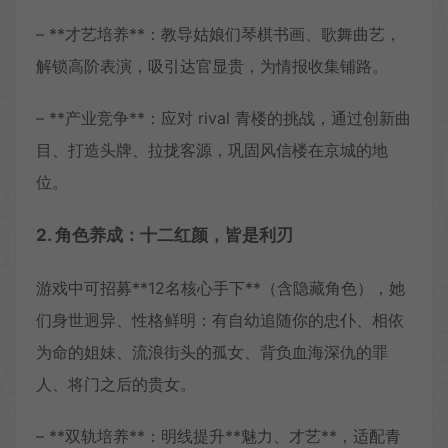
– **才艺培养**：教导姑娘们琴棋书画、歌舞曲艺，
解锁高阶表演，吸引达官显贵，为情报收集铺路。
– **产业竞争**：应对 rival 青楼的挑战，通过创新曲
目、打造头牌、拉拢客源，巩固风信楼在京城的地
位。
2. 角色养成：十二红颜，皆是利刃
游戏中可招募**12名核心手下**（含隐藏角色），她
们身世迥异、性格鲜明：有自幼追随你的忠仆、相依
为命的姐妹、流浪街头的孤女、背负血海深仇的罪
人、将门之后的贵女。
– **双轨培养**：明线提升**魅力、才艺**，适配青