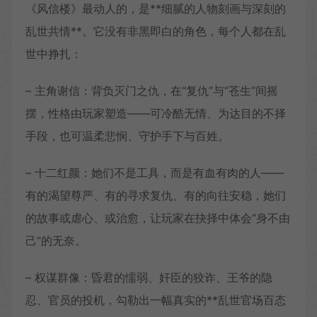
《风信楼》最动人的，是**细腻的人物刻画与深刻的
乱世共情**。它没有非黑即白的角色，每个人都在乱
世中挣扎：
– 主角谢信：背负灭门之仇，在“复仇”与“苍生”间摇
摆，性格由玩家塑造——可冷酷无情、为达目的不择
手段，也可温柔悲悯、守护手下与百姓。
– 十二红颜：她们不是工具，而是有血有肉的人——
有的渴望尊严、有的寻求复仇、有的向往安稳，她们
的故事或虐心、或治愈，让玩家在抉择中体会“身不由
己”的无奈。
– 权谋群像：昏君的懦弱、奸臣的狡诈、王爷的隐
忍、官员的投机，勾勒出一幅真实的**乱世官场百态