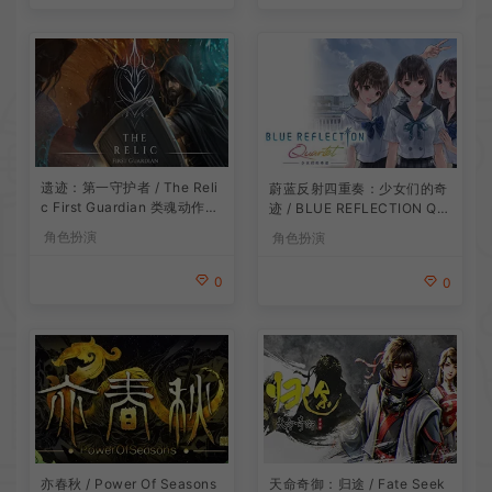
遗迹：第一守护者 / The Reli
蔚蓝反射四重奏：少女们的奇
c First Guardian 类魂动作R
迹 / BLUE REFLECTION Qu
PG游戏
artet 卡通回合制RPG游戏
角色扮演
角色扮演
0
0
亦春秋 / Power Of Seasons
天命奇御：归途 / Fate Seek