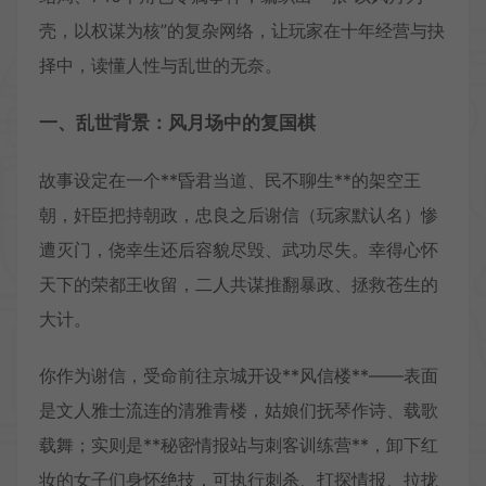
壳，以权谋为核”的复杂网络，让玩家在十年经营与抉
择中，读懂人性与乱世的无奈。
一、乱世背景：风月场中的复国棋
故事设定在一个**昏君当道、民不聊生**的架空王
朝，奸臣把持朝政，忠良之后谢信（玩家默认名）惨
遭灭门，侥幸生还后容貌尽毁、武功尽失。幸得心怀
天下的荣都王收留，二人共谋推翻暴政、拯救苍生的
大计。
你作为谢信，受命前往京城开设**风信楼**——表面
是文人雅士流连的清雅青楼，姑娘们抚琴作诗、载歌
载舞；实则是**秘密情报站与刺客训练营**，卸下红
妆的女子们身怀绝技，可执行刺杀、打探情报、拉拢