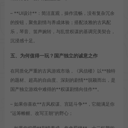
– **UI设计**：简洁直观，操作流畅，没有复杂冗余
的按钮，聚焦剧情与养成体验；搭配淡雅的古风配
乐，琴音、笛声婉转，与乱世权谋的基调完美契合，
沉浸感十足。
五、为何值得一玩？国产独立的诚意之作
在同质化严重的古风游戏市场，《风信楼》以**独特
的题材、超高的自由度、深刻的剧情**脱颖而出，是
国产独立游戏中难得的**权谋剧情向佳作**。
– 如果你喜欢**古风权谋、宫廷斗争**，它能满足你
“运筹帷幄、改写王朝”的野心；
– 如果你偏爱**剧情养成、角色羁绊**，十二红颜的