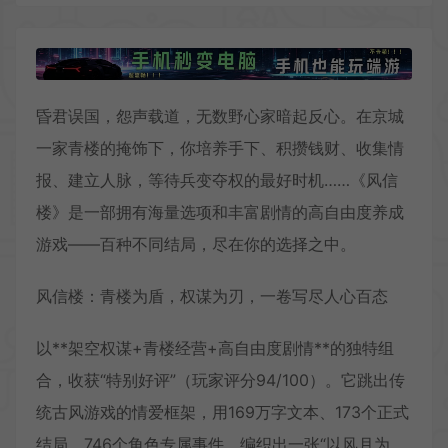
昏君误国，怨声载道，无数野心家暗起反心。在京城
一家青楼的掩饰下，你培养手下、积攒钱财、收集情
报、建立人脉，等待兵变夺权的最好时机……《风信
楼》是一部拥有海量选项和丰富剧情的高自由度养成
游戏——百种不同结局，尽在你的选择之中。
风信楼：青楼为盾，权谋为刃，一卷写尽人心百态
以**架空权谋+青楼经营+高自由度剧情**的独特组
合，收获“特别好评”（玩家评分94/100）。它跳出传
统古风游戏的情爱框架，用169万字文本、173个正式
结局、746个角色专属事件，编织出一张“以风月为