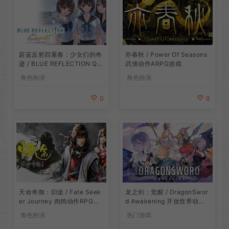
蔚蓝反射四重奏：少女们的奇
亦春秋 / Power Of Seasons
迹 / BLUE REFLECTION Qu
武侠动作ARPG游戏
artet 卡通回合制RPG游戏
角色扮演
角色扮演
0
0
龙之剑：觉醒 / DragonSwor
天命奇御：归途 / Fate Seek
d Awakening 开放世界动作R
er Journey 肉鸽动作RPG游
PG游戏
戏
热门游戏
角色扮演