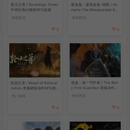
吸血鬼：避世血族-绝唱 / Va
君王之塔 / Sovereign Tower
mpire The Masquerade Sw
中世纪奇幻模拟RPG游戏
ansong
角色扮演
角色扮演
0
0
遗迹：第一守护者 / The Reli
轮回之兽 / Beast of Reincar
c First Guardian 类魂动作R
nation 类魂硬核动作RPG游
PG游戏
戏
角色扮演
热门游戏
0
0