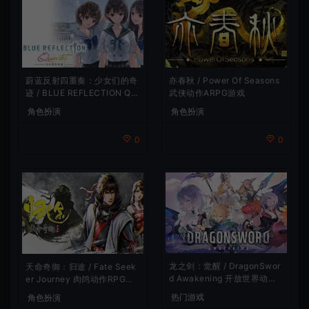
蔚蓝反射四重奏：少女们的奇
亦春秋 / Power Of Seasons
迹 / BLUE REFLECTION Qu
武侠动作ARPG游戏
artet 卡通回合制RPG游戏
角色扮演
角色扮演
0
0
龙之剑：觉醒 / DragonSwor
天命奇御：归途 / Fate Seek
d Awakening 开放世界动作R
er Journey 肉鸽动作RPG游
PG游戏
戏
热门游戏
角色扮演