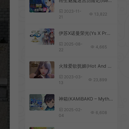
转生魅魔迷宫历险记(Isekai Succubus)简中|PC|美少女异世界3D迷宫RPG游戏
2023-11-
13,822
21
伊苏X诺曼荣光(Ys X Proud NORDICS)卡通动作RPG游戏|下载
2025-08-
4,665
22
火辣爱欲抚媚(Hot And Lovely:Charm)简中|PC|SLG|超精美动态互动游戏
2023-03-
23,899
13
神箱(KAMiBAKO – Mythology of Cube -)多元素独特RPG游戏|下载
2025-02-
6,608
04