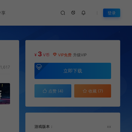
专享
登录
3
¥
V币
VIP免费
升级VIP
1,617
立即下载
点赞 (
4
)
收藏 (7)
游戏版本：
xx