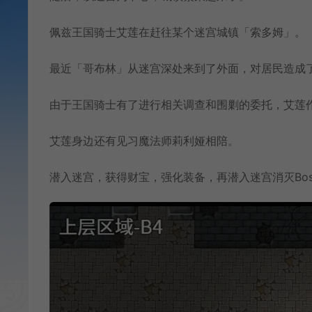
佩兹王国骑士艾莲在赶往某个迷宫城镇「索多姆」。
最近「哥布林」从迷宫深处来到了外面，对居民造成
由于王国骑士有了进行相关调查和围剿的委托，艾莲
艾莲身边还有见习魔法师莉利娅相陪。
潜入迷宫，获得财宝，强化装备，再潜入迷宫消灭Bo