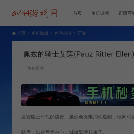
首页
单机游戏
正版商
首页
单机游戏
角色扮演
正文
佩兹的骑士艾莲(Pauz Ritter El
角色扮演
迷宫魔王时代的遗迹。虽然会无限涌现魔物，但同时
随后，以迷宫为中心，城镇繁荣起来了。