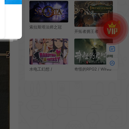
UltraGirl Alters 下载
纪封建模拟沙盒RPG
游戏
索拉斯塔法师之冠
开拓者拥王者
(Solasta: Crown of
(Pathfinder:
the Magister) 奇幻风
Kingmaker)简中|PC|
格回合制角色扮演游
修改器|奇幻世界角色
戏
扮演游戏
水电工幻想 /
奇怪的RPG2 / Wired
Handyman Fantasy
RPG 2 第三人称动作
异世界打工模拟RPG
RPG游戏
游戏