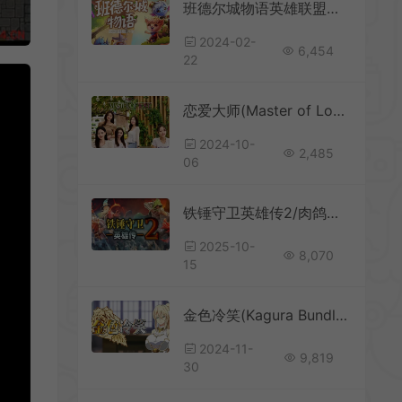
班德尔城物语英雄联盟外传(Bandle Tale A League Of Legends Story)简中|PC|RPG|生产建造角色扮演游戏
2024-02-
6,454
22
恋爱大师(Master of Love)简中|PC|RPG|真人互动恋爱游戏
2024-10-
2,485
06
铁锤守卫英雄传2/肉鸽动作RPG游戏 Heroes of Hammerwatch II 下载
2025-10-
8,070
15
金色冷笑(Kagura Bundle)复古角色扮演游戏|中文|攻略|补丁|绿色版
2024-11-
9,819
30