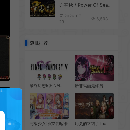
亦春秋 / Power Of Seasons 武侠动作ARPG游戏
2026-07-
6,598
29
随机推荐
最终幻想5(FINAL
断罪玛丽最终篇
FANTASY V)经典像
(Mary Skelter
素RPG游戏|下载
Finale)繁中|PC|地牢
探索角色扮演游戏
究极少女阿尔特斯/卡
历史的终结 / The
通剧情向SRPG游戏
End of History 中世