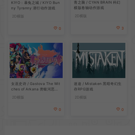
青之脑 / CYAN BRAIN 科幻
KIYO：暴兔之城 / KIYO Bun
横版卷轴动作游戏
ny Tyranny 潜行动作游戏
2D横版
2D横版
3
0
女巫史诗 / Gastova The Wit
迷途 / Mistaken 黑暗奇幻生
ches of Arkana 类银河恶魔
存RPG游戏
城动作游戏
2D横版
2D横版
0
0