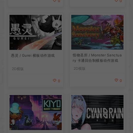
0
0
怪物圣所 / Monster Sanctua
愚灵 / Gurei 横板动作游戏
ry 卡通回合制横板动作游戏
2D横版
2D横版
0
0