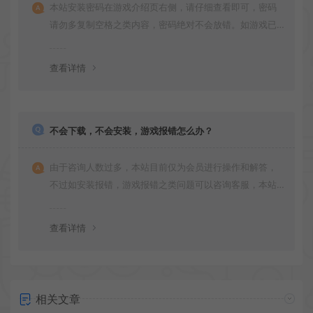
本站安装密码在游戏介绍页右侧，请仔细查看即可，密码
请勿多复制空格之类内容，密码绝对不会放错。如游戏已
更新多次版本，旧版本可能与新版密码不同，请下载最新
版安装即可。
查看详情
不会下载，不会安装，游戏报错怎么办？
由于咨询人数过多，本站目前仅为会员进行操作和解答，
不过如安装报错，游戏报错之类问题可以咨询客服，本站
会竭诚为您服务。网盘下载之类问题请自行搜索学习！谢
谢！
查看详情
相关文章