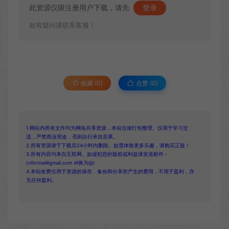
此资源仅限注册用户下载，请先
登录
如有疑问请联系客服！
收藏 (0)
点赞 (
0
)
1.网站内所有文件均为网络共享资源，本站仅做打包整理。仅用于学习交
流，严禁商业用途，否则自行承担后果。
2.所有资源请于下载后24小时内删除。如需体验更多乐趣，请购买正版！
3.所有内容均来自互联网。如侵犯您的版权或利益请发送邮件：
cvformat#gmail.com (#换为@)
4.本站收费仅用于资源的保存、备份和分享所产生的费用，不用于盈利，亦
无任何盈利。