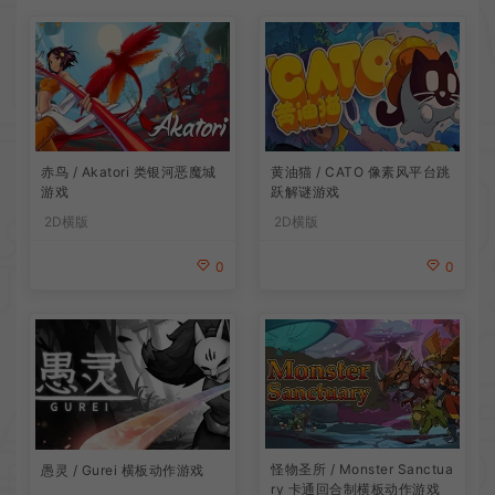
赤鸟 / Akatori 类银河恶魔城
黄油猫 / CATO 像素风平台跳
游戏
跃解谜游戏
2D横版
2D横版
0
0
怪物圣所 / Monster Sanctua
愚灵 / Gurei 横板动作游戏
ry 卡通回合制横板动作游戏