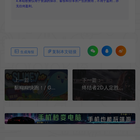
4.本站收费仅用于资源的保存、备份和分享所产生的费用，不用于盈利，亦
无任何盈利。
复制本文链接
生成海报
上一篇：
下一篇：
黏糊糊快跑！/ Go Slimey Go! 横版跳跃动作游戏
终结者2D人定胜天 / Terminator 2D NO FATE 横版像素街机动作游戏