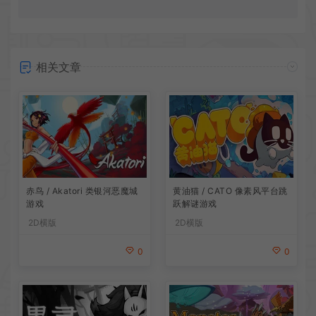
相关文章
赤鸟 / Akatori 类银河恶魔城
黄油猫 / CATO 像素风平台跳
游戏
跃解谜游戏
2D横版
2D横版
0
0