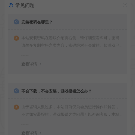
常见问题
安装密码在哪里？
本站安装密码在游戏介绍页右侧，请仔细查看即可，密码
请勿多复制空格之类内容，密码绝对不会放错。如游戏已
更新多次版本，旧版本可能与新版密码不同，请下载最新
版安装即可。
查看详情
不会下载，不会安装，游戏报错怎么办？
由于咨询人数过多，本站目前仅为会员进行操作和解答，
不过如安装报错，游戏报错之类问题可以咨询客服，本站
会竭诚为您服务。网盘下载之类问题请自行搜索学习！谢
谢！
查看详情